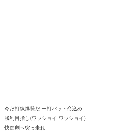
今だ打線爆発だ 一打バット命込め
勝利目指し(ワッショイ ワッショイ)
快進劇へ突っ走れ