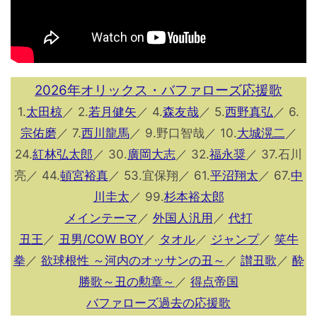
2026年オリックス・バファローズ応援歌
1.
太田椋
／ 2.
若月健矢
／ 4.
森友哉
／ 5.
西野真弘
／ 6.
宗佑磨
／ 7.
西川龍馬
／ 9.野口智哉／ 10.
大城滉二
／
24.
紅林弘太郎
／ 30.
廣岡大志
／ 32.
福永奨
／ 37.石川
亮／ 44.
頓宮裕真
／ 53.宜保翔／ 61.
平沼翔太
／ 67.
中
川圭太
／ 99.
杉本裕太郎
メインテーマ
／
外国人汎用
／
代打
丑王
／
丑男/COW BOY
／
タオル
／
ジャンプ
／
笑牛
拳
／
欲球根性 ～河内のオッサンの丑～
／
讃丑歌
／
酔
勝歌～丑の勲章～
／
得点帝国
バファローズ過去の応援歌