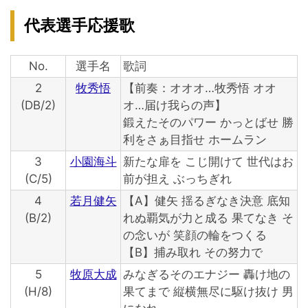
代表選手応援歌
No.
選手名
歌詞
2
牧秀悟
【前奏：オオオ…牧秀悟 オオ
(DB/2)
オ…届け我らの声】
鍛えたそのパワー かっとばせ 勝
利をさぁ目指せ ホームラン
3
小園海斗
新たな扉を こじ開けて 世代はお
(C/5)
前が担え ぶっちぎれ
4
若月健矢
【A】健矢 揺るぎなき決意 底知
(B/2)
れぬ覇気が力と成る 果てなき そ
の念いが 笑顔の輪をつくる
【B】捕み取れ その努力で
5
牧原大成
みなぎるそのエナジー 轟け地の
(H/8)
果てまで 縦横無尽に駆け抜け 男