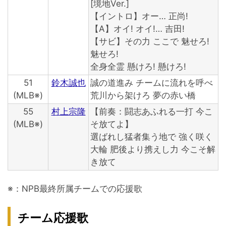
[境地Ver.]
【イントロ】オー… 正尚!
【A】オイ! オイ!… 吉田!
【サビ】その力 ここで 魅せろ!
魅せろ!
全身全霊 懸けろ! 懸けろ!
51
鈴木誠也
誠の道進み チームに流れを呼べ
(MLB※)
荒川から架けろ 夢の赤い橋
55
村上宗隆
【前奏：闘志あふれる一打 今こ
(MLB※)
そ放てよ】
選ばれし猛者集う地で 強く咲く
大輪 肥後より携えし力 今こそ解
き放て
※：NPB最終所属チームでの応援歌
チーム応援歌