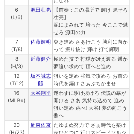
になれ
6
源田壮亮
【前奏：この場所で 輝け 魅せろ
(L/6)
壮亮】
泥にまみれて 培った 今ここで魅
せろ 源田の力
7
佐藤輝明
突き進め さあ行こう 勝利に向か
(T/8)
って 振り抜け 輝け 打て輝明
8
近藤健介
極めた技で 打球が冴え渡る 遥か
(H/3)
夢追い求めて 頂へと進め
12
坂本誠志
狙いを定め 強気で攻めろ お前の
(T/12)
郎
時代を築け さぁぶちかませ
16
大谷翔平
迷わずに駆け抜けろ 伝説の幕が
(MLB※)
開ける さあ 気持ち込めて 進め
狙い定め 跳べ! 大谷! 夢の向こう
側へ
20
周東佑京
たゆまぬ努力で さぁ時代を築け
(H/23)
志ひとつに 行けスピードソルジ