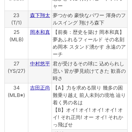
ャー
23
森下翔太
夢つかめ 豪快なパワー 渾身のフ
(T/1)
ルスイング 翔けろ森下
25
岡本和真
【前奏：歴史を築け 岡本和真】
(MLB)
夢あふれるフィールド その名刻
め岡本 スタンド湧かす 永遠のア
ーチ
27
中村悠平
君が受けるその球に 込められし
(YS/27)
思い 皆が夢見続けてきた 歓喜の
時さ
34
吉田正尚
【A】力を求める限り 幾多の困
(MLB※)
難乗り越え 前人未到の境地 辿り
着く男の名は
【B】オイ! オイ! オイ! オイ! オ
イ! それ正尚! オー オイ! それか
っ飛ばせ