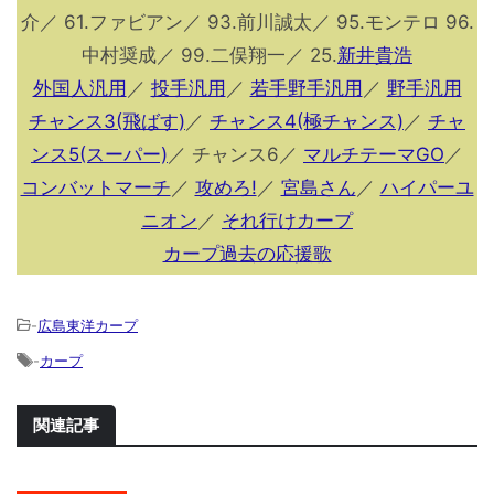
介／ 61.ファビアン／ 93.前川誠太／ 95.モンテロ 96.
中村奨成／ 99.二俣翔一／ 25.
新井貴浩
外国人汎用
／
投手汎用
／
若手野手汎用
／
野手汎用
チャンス3(飛ばす)
／
チャンス4(極チャンス)
／
チャ
ンス5(スーパー)
／ チャンス6／
マルチテーマGO
／
コンバットマーチ
／
攻めろ!
／
宮島さん
／
ハイパーユ
ニオン
／
それ行けカープ
カープ過去の応援歌
-
広島東洋カープ
-
カープ
関連記事