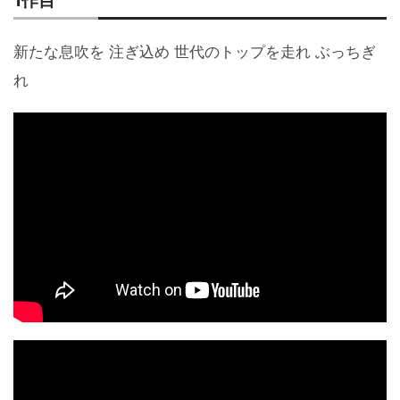
1作目
新たな息吹を 注ぎ込め 世代のトップを走れ ぶっちぎ
れ