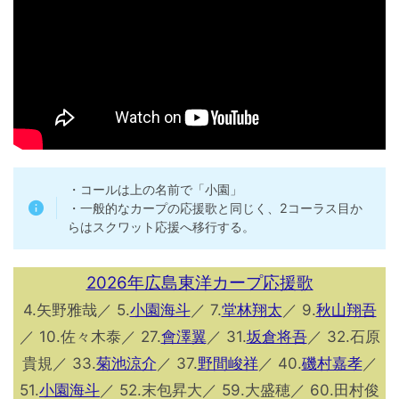
・コールは上の名前で「小園」
・一般的なカープの応援歌と同じく、2コーラス目か
らはスクワット応援へ移行する。
2026年広島東洋カープ応援歌
4.矢野雅哉／ 5.
小園海斗
／ 7.
堂林翔太
／ 9.
秋山翔吾
／ 10.佐々木泰／ 27.
會澤翼
／ 31.
坂倉将吾
／ 32.石原
貴規／ 33.
菊池涼介
／ 37.
野間峻祥
／ 40.
磯村嘉孝
／
51.
小園海斗
／ 52.末包昇大／ 59.大盛穂／ 60.田村俊