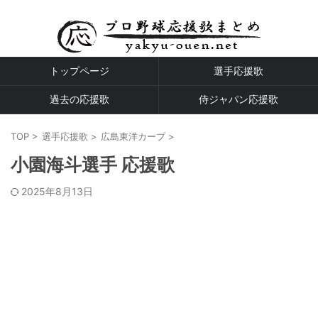
プロ野球全球団の応援歌
トップページ
選手応援歌
過去の応援歌
侍ジャパン応援歌
TOP
>
選手応援歌
>
広島東洋カープ
>
小園海斗選手 応援歌
2025年8月13日