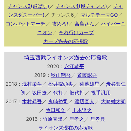
チャンス3(飛ばす)
／
チャンス4(極チャンス)
／
チャ
ンス5(スーパー)
／ チャンス6／
マルチテーマGO
／
コンバットマーチ
／
攻めろ!
／
宮島さん
／
ハイパーユ
ニオン
／
それ行けカープ
カープ過去の応援歌
埼玉西武ライオンズ過去の応援歌
2020：
永江恭平
2019：
秋山翔吾
／
斉藤彰吾
2018：
浅村栄斗
／
松井稼頭央
／
菊池雄星
／
炭谷銀仁
朗
／
坂田遼
／
代打
／
旧代打
／
投手汎用
2017：
木村昇吾
／
鬼崎裕司
／
渡辺直人
／
大崎雄太朗
／
牧田和久
／
上本達之
2016：
竹原直隆
／
岸孝之
／
星孝典
ライオンズ現在の応援歌