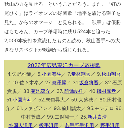
秋山の力を見せろ」ということだろう。また、「虹の
尾ひく」はライオンズの球団歌「地平を駈ける獅子を
見た」からのオマージュと見られる。「勲章」は優勝
はもちろん、カープ移籍時に残り524本と迫った
2,000本安打を意識したものと読め、秋山選手への大
きなリスペクトが歌詞から感じられる。
2026年広島東洋カープ応援歌
4.矢野雅哉／ 5.
小園海斗
／ 7.
堂林翔太
／ 9.
秋山翔吾
／ 10.佐々木泰／ 27.
會澤翼
／ 31.
坂倉将吾
／ 32.石原
貴規／ 33.
菊池涼介
／ 37.
野間峻祥
／ 40.
磯村嘉孝
／
51.
小園海斗
／ 52.末包昇大／ 59.大盛穂／ 60.田村俊
介／ 61.ファビアン／ 93.前川誠太／ 95.モンテロ 96.
中村奨成／ 99.二俣翔一／ 25.
新井貴浩
外国人汎用
／
投手汎用
／
若手野手汎用
／
野手汎用