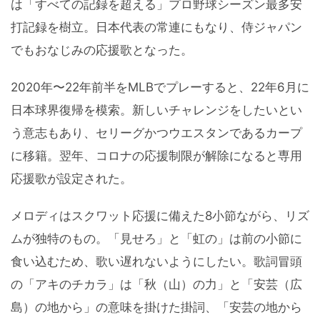
は「すべての記録を超える」プロ野球シーズン最多安
打記録を樹立。日本代表の常連にもなり、侍ジャパン
でもおなじみの応援歌となった。
2020年〜22年前半をMLBでプレーすると、22年6月に
日本球界復帰を模索。新しいチャレンジをしたいとい
う意志もあり、セリーグかつウエスタンであるカープ
に移籍。翌年、コロナの応援制限が解除になると専用
応援歌が設定された。
メロディはスクワット応援に備えた8小節ながら、リズ
ムが独特のもの。「見せろ」と「虹の」は前の小節に
食い込むため、歌い遅れないようにしたい。歌詞冒頭
の「アキのチカラ」は「秋（山）の力」と「安芸（広
島）の地から」の意味を掛けた掛詞、「安芸の地から