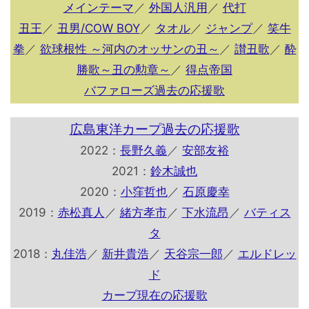
メインテーマ
／
外国人汎用
／
代打
丑王
／
丑男/COW BOY
／
タオル
／
ジャンプ
／
笑牛
拳
／
欲球根性 ～河内のオッサンの丑～
／
讃丑歌
／
酔
勝歌～丑の勲章～
／
得点帝国
バファローズ過去の応援歌
広島東洋カープ過去の応援歌
2022：
長野久義
／
安部友裕
2021：
鈴木誠也
2020：
小窪哲也
／
石原慶幸
2019：
赤松真人
／
緒方孝市
／
下水流昂
／
バティス
タ
2018：
丸佳浩
／
新井貴浩
／
天谷宗一郎
／
エルドレッ
ド
カープ現在の応援歌