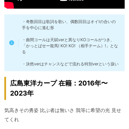
・奇数回目は歌詞を歌い、偶数回目はオイ!の合いの
手を中心に進む形
・曲間コールは天賦verと異なりKOコールがつき、
「かっとばせー龍馬! KO! KO! （相手チーム）!」とな
る
・決然verはチャンスなどで流れる特別verという扱い
広島東洋カープ 在籍：2016年〜
2023年
気高きその勇姿 比ぶ者は無いさ 我等に希望の光 見せ
てくれ