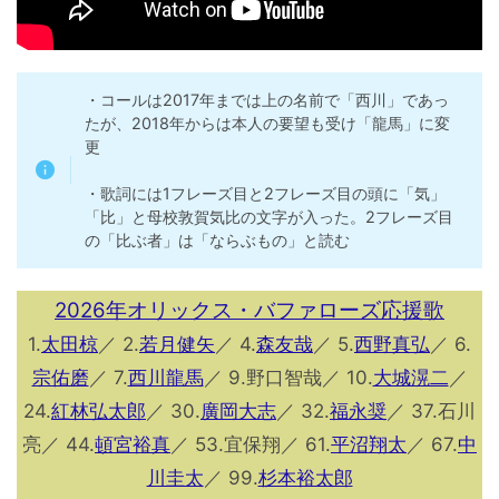
・コールは2017年までは上の名前で「西川」であっ
たが、2018年からは本人の要望も受け「龍馬」に変
更
・歌詞には1フレーズ目と2フレーズ目の頭に「気」
「比」と母校敦賀気比の文字が入った。2フレーズ目
の「比ぶ者」は「ならぶもの」と読む
2026年オリックス・バファローズ応援歌
1.
太田椋
／ 2.
若月健矢
／ 4.
森友哉
／ 5.
西野真弘
／ 6.
宗佑磨
／ 7.
西川龍馬
／ 9.野口智哉／ 10.
大城滉二
／
24.
紅林弘太郎
／ 30.
廣岡大志
／ 32.
福永奨
／ 37.石川
亮／ 44.
頓宮裕真
／ 53.宜保翔／ 61.
平沼翔太
／ 67.
中
川圭太
／ 99.
杉本裕太郎