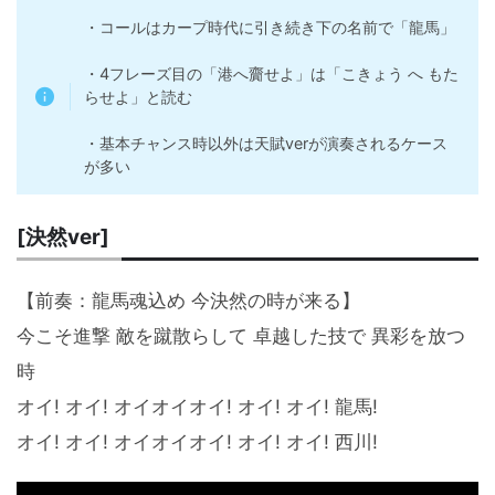
・コールはカープ時代に引き続き下の名前で「龍馬」
・4フレーズ目の「港へ齎せよ」は「こきょう へ もた
らせよ」と読む
・基本チャンス時以外は天賦verが演奏されるケース
が多い
[決然ver]
【前奏：龍馬魂込め 今決然の時が来る】
今こそ進撃 敵を蹴散らして 卓越した技で 異彩を放つ
時
オイ! オイ! オイオイオイ! オイ! オイ! 龍馬!
オイ! オイ! オイオイオイ! オイ! オイ! 西川!