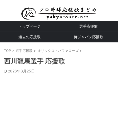
プロ野球全球団の応援歌
トップページ
選手応援歌
過去の応援歌
侍ジャパン応援歌
TOP
>
選手応援歌
>
オリックス・バファローズ
>
西川龍馬選手 応援歌
2026年3月25日