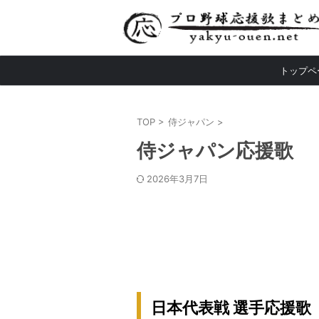
トップペ
TOP
>
侍ジャパン
>
侍ジャパン応援歌
2026年3月7日
日本代表戦 選手応援歌