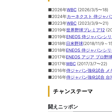
■2026年
WBC
(2026/3/5〜18)
■2024年
カーネクスト 侍ジャパン
■2023年
WBC
(2023/3/9〜21)
■2019年
世界野球プレミア12
(20
■2019年
ENEOS 侍ジャパンシリ
■2018年
日米野球
(2018/11/9～1
■2018年
ENEOS 侍ジャパンシリ
■2017年
ENEOS アジア プロ
■2017年
WBC
(2017/3/7〜22)
■2016年
侍ジャパン強化試合 メ
■2016年
侍ジャパン強化試合 台
チャンステーマ
闘えニッポン