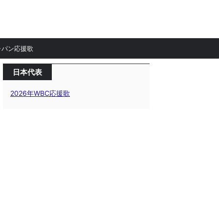
ャパン応援歌
日本代表
2026年WBC応援歌