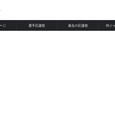
ージ
選手応援歌
過去の応援歌
侍ジ