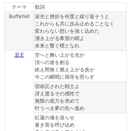
テーマ
歌詞
BuffaYell
栄光と挫折を何度と繰り返そうと
これからも共に歩み止めることなく
変わらない想いを強く込めた
湧き上がる希望の唄よ
未来と繋ぐ標となれ
丑王
空へと舞い上がる光が
頂への途を創る
絶え間無く燃え上がる炎が
今この瞬間に我等を照らす
宿命託された戦士よ
冴え渡るその感性で
無限の底力を求めて
叶うべき夢の先へ進め
紅蓮の魂を滾らせ
蒼き雷を呼び込め