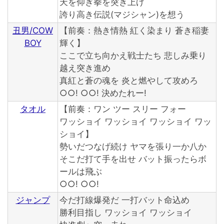
天を仰ぎ拳を突き上げ
誇り高き伝説(マジシャン)を想う
丑男/COW
【前奏：熱き情熱 紅く染まり 蒼き稲妻
BOY
輝く】
ここで立ち向かえ戦士たち 悲しみ乗り
越え突き進め
真紅と蒼の魂を 炎と燃やして攻めろ
○○! ○○! 決めたれー!
タオル
【前奏：ワン ツー スリー フォー
ワッショイ ワッショイ ワッショイ ワッ
ショイ】
勢いだつなげ続け ヤマを張り一か八か
そこだ打て手を出せ バット振ったらボ
ールは飛ぶ
○○! ○○!
ジャンプ
今だ打線爆発だ 一打バット命込め
勝利目指し ワッショイ ワッショイ