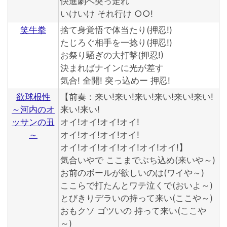
快進劇へ突っ走れ
いけいけ それ行け ○○!
笑牛拳
捨て身覚悟で体当たり(押忍!)
たじろぐ相手を一捻り(押忍!)
お祭り騒ぎの大打撃(押忍!)
決まればナインに光が差す
気合! 全開! 突っ込めー 押忍!
欲球根性
【前奏：来い!来い!来い!来い!来い!来い!
～河内のオ
来い!来い!
ッサンの丑
オイ!オイ!オイ!オイ!
～
オイ!オイ!オイ!オイ!
オイ!オイ!オイ!オイ!オイ!オイ!】
気合いやで ここまでぶち込め(来いや～)
お前のボールが欲しいのは(ワイや～)
ここらで打たんとワテ泣くで(おいよ～)
とびきりデラいの持って来い(ここや～)
おもクソ ゴツいの 持って来い(ここや
～)