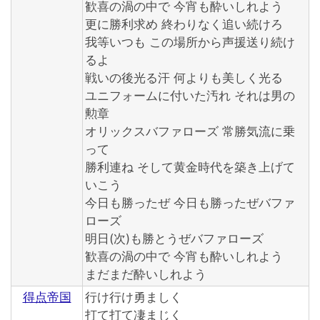
歓喜の渦の中で 今宵も酔いしれよう
更に勝利求め 終わりなく追い続けろ
我等いつも この場所から声援送り続け
るよ
戦いの後光る汗 何よりも美しく光る
ユニフォームに付いた汚れ それは男の
勲章
オリックスバファローズ 常勝気流に乗
って
勝利連ね そして黄金時代を築き上げて
いこう
今日も勝ったぜ 今日も勝ったぜバファ
ローズ
明日(次)も勝とうぜバファローズ
歓喜の渦の中で 今宵も酔いしれよう
まだまだ酔いしれよう
得点帝国
行け行け勇ましく
打て打て凄まじく