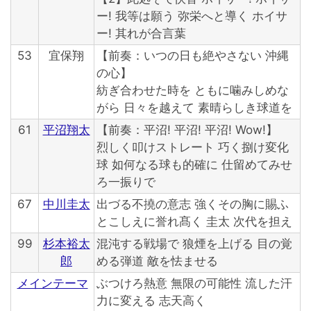
ー! 我等は願う 弥栄へと導く ホイサ
ー! 其れが合言葉
53
宜保翔
【前奏：いつの日も絶やさない 沖縄
の心】
紡ぎ合わせた時を ともに噛みしめな
がら 日々を越えて 素晴らしき球道を
61
平沼翔太
【前奏：平沼! 平沼! 平沼! Wow!】
烈しく叩けストレート 巧く捌け変化
球 如何なる球も的確に 仕留めてみせ
ろ一振りで
67
中川圭太
出づる不撓の意志 強くその胸に賜ふ
とこしえに誉れ髙く 圭太 次代を担え
99
杉本裕太
混沌する戦場で 狼煙を上げる 目の覚
郎
める弾道 敵を怯ませる
メインテーマ
ぶつけろ熱意 無限の可能性 流した汗
力に変える 志天高く