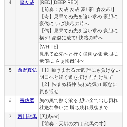
4
森友哉
[RED][DEEP RED]
【前奏：友哉 友哉 豪! 豪! 森友哉!】
【奇】見果てぬ先を追い求め 豪胆に
豪傑に いざ快哉の時へ
【偶】見果てぬ先を追い求め 豪胆に
構え! 豪傑に放て! 快哉の時へ
[WHITE]
見果てぬ先へと行く強靭な様 豪胆に
豪傑に さぁ快哉叫べ
5
西野真弘
【1】動きまわる元気 誰にも負けない
明日へと続く道を拓け 前だけ見て
【2】怯まぬ精神 失わぬ気力 頑なに
貫き通せ
6
宗佑磨
胸の奥で熱く滾る 想い全て出し切れ
壮絶な争いに 勝ち残れ最後まで
7
西川龍馬
[天賦ver]
【前奏：天賦の才は 龍馬の才】