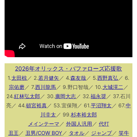
2026年オリックス・バファローズ応援歌
1.
太田椋
／ 2.
若月健矢
／ 4.
森友哉
／ 5.
西野真弘
／ 6.
宗佑磨
／ 7.
西川龍馬
／ 9.野口智哉／ 10.
大城滉二
／
24.
紅林弘太郎
／ 30.
廣岡大志
／ 32.
福永奨
／ 37.石川
亮／ 44.
頓宮裕真
／ 53.宜保翔／ 61.
平沼翔太
／ 67.
中
川圭太
／ 99.
杉本裕太郎
メインテーマ
／
外国人汎用
／
代打
丑王
／
丑男/COW BOY
／
タオル
／
ジャンプ
／
笑牛