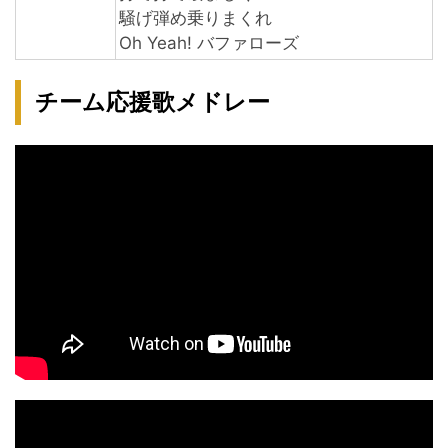
騒げ弾め乗りまくれ
Oh Yeah! バファローズ
チーム応援歌メドレー