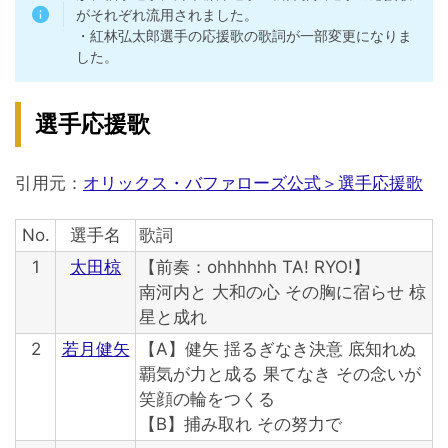
がそれぞれ流用されました。
・紅林弘太郎選手の応援歌の歌詞が一部変更になりま
した。
選手応援歌
引用元：
オリックス・バファローズ公式＞選手応援歌
No.
選手名
歌詞
1
太田椋
【前奏：ohhhhhh TA! RYO!】
南河内と 大和の心 その胸に宿らせ 椋
星と成れ
2
若月健矢
【A】健矢 揺るぎなき決意 底知れぬ
覇気が力と成る 果てなき その念いが
笑顔の輪をつくる
【B】捕み取れ その努力で