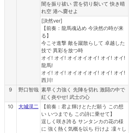
闇を振り祓い 雲を切り裂いて 快き晴
れ空 港へ齎せよ
[決然ver]
【前奏：龍馬魂込め 今決然の時が来
る】
今こそ進撃 敵を蹴散らして 卓越した
技で 異彩を放つ時
オイ! オイ! オイオイオイ! オイ! オイ!
龍馬!
オイ! オイ! オイオイオイ! オイ! オイ!
西川!
9
野口智哉
素早く力強く 先陣を切れ 激闘の中で
紅く炎やせ! 武士の心
10
大城滉二
【前奏：君よ輝けとただ願う この想
い いつまでも この詩に乗せて】
逞しく咲き誇る サンタンカの花の様
に 強く熱く気概を以ち 行けよ 凜々し