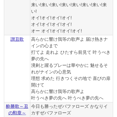
来い!来い!来い!来い!来い!来い!来い!来
い!
オイ!オイ!オイ!オイ!
オイ!オイ!オイ!オイ!
オー オイ!オイ!オイ!オイ!
讃丑歌
高らかに響け我等の歌声よ 届け熱きナ
インの心まで
打てよ 走れよ ひたすら前見て 叶うべき
夢の先へ
溌剌と躍るプレーは華やかに 魅せるそ
れがナインの心意気
理想 求めた 行きつくその地で 喜びの扉
開けて
高らかに響け我等の歌声よ
叶うべき夢の先へ 叶うべき夢の先へ
酔勝歌～丑
今日も勝ったぜバファローズ かなりイ
の勲章～
カすぜバファローズ