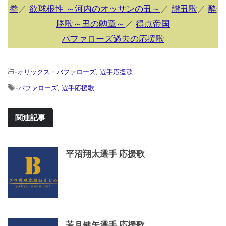
拳
／
欲球根性 ～河内のオッサンの丑～
／
讃丑歌
／
酔
勝歌～丑の勲章～
／
得点帝国
バファローズ過去の応援歌
-
オリックス・バファローズ
,
選手応援歌
-
バファローズ
,
選手応援歌
関連記事
平沼翔太選手 応援歌
若月健矢選手 応援歌