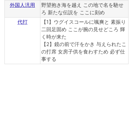
外国人汎用
野望抱き海を越え この地で名を馳せ
ろ 新たな伝説を ここに刻め
代打
【1】ウグイスコールに颯爽と 素振り
二回足固め ここが腕の見せどころ 輝
く時が来た
【2】鏡の前で汗をかき 与えられたこ
の打席 女房子供を食わすため 必ず仕
事する