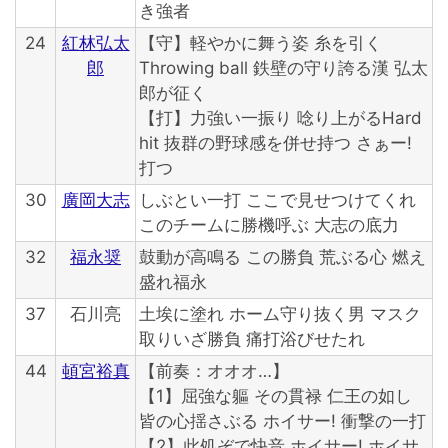
き強者
24
紅林弘太
【守】軽やかに舞う姿 糸を引く
郎
Throwing ball 鉄壁の守り誇る漢 弘太
郎が征く
【打】力強い一振り 唸り上がるHard
hit 抜群の野球感を併せ持つ さぁー!
打つ
30
廣岡大志
しぶとい一打 ここで見せつけてくれ
このチームに勝機呼ぶ 大志の底力
32
福永奨
鼓動が高鳴る この勝負 荒ぶる心 燃え
盛れ福永
37
石川亮
土埃に塗れ ホーム守り抜く男 マスク
取りいざ勝負 痛打浴びせたれ
44
頓宮裕真
【前奏：オオオ…】
【1】屈強な軀 その貫禄 仁王の如し
皆の心揺さぶる ホイサー! 衝撃の一打
【2】此処ぞで快音 ホイサー! ホイサ