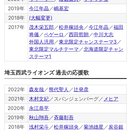
2019年
今江年晶
／
嶋基宏
2018年
(大幅変更)
2017年
茂木栄五郎
／
松井稼頭央
／
今江年晶
／
福田
将儀
／
ペゲーロ
／
西田哲朗
／
中川大志
外国人汎用
／
東北限定チャンステーマ3
／
東北限定マルチテーマ
／
北海道限定チャン
ステーマ1
埼玉西武ライオンズ 過去の応援歌
2022年
森友哉
／
熊代聖人
／
辻発彦
2021年
木村文紀
／スパンジェンバーグ／
メヒア
2020年
永江恭平
2019年
秋山翔吾
／
斉藤彰吾
2018年
浅村栄斗
／
松井稼頭央
／
菊池雄星
／
炭谷銀