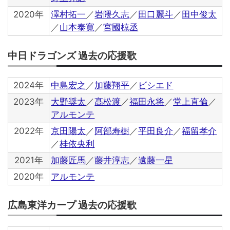
2020年
澤村拓一
／
岩隈久志
／
田口麗斗
／
田中俊太
／
山本泰寛
／
宮國椋丞
中日ドラゴンズ 過去の応援歌
2024年
中島宏之
／
加藤翔平
／
ビシエド
2023年
大野奨太
／
髙松渡
／
福田永将
／
堂上直倫
／
アルモンテ
2022年
京田陽太
／
阿部寿樹
／
平田良介
／
福留孝介
／
桂依央利
2021年
加藤匠馬
／
藤井淳志
／
遠藤一星
2020年
アルモンテ
広島東洋カープ 過去の応援歌