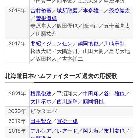
中田賢一／岡本健／笠原大芽／島袋洋奨
2018年
吉村裕基
／
城所龍磨
／
本多雄一
／
茶谷健太
／
曽根海成
寺原隼人／飯田優也／攝津正／五十嵐亮太
／伊藤祐介
2017年
斐紹
／
ジェンセン
／
鶴岡慎也
／
川崎宗則
松坂大輔／大隣憲司／山田大樹／星野大地
／坂田将人／吉本祥二
北海道日本ハムファイターズ 過去の応援歌
2021年
横尾俊建
／平沼翔太／
中田翔
／
谷口雄也
／
大田泰示
／
西川遥輝
／
鶴岡慎也
2020年
ビヤヌエバ
2019年
田中賢介
／
實松一成
2018年
アルシア
／
レアード
／
岡大海
／
市川友也
／