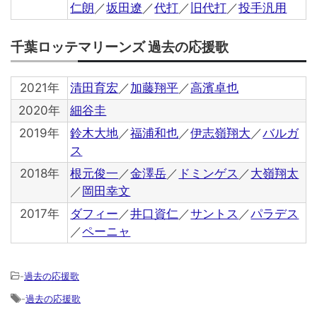
仁朗
／
坂田遼
／
代打
／
旧代打
／
投手汎用
千葉ロッテマリーンズ 過去の応援歌
2021年
清田育宏
／
加藤翔平
／
高濱卓也
2020年
細谷圭
2019年
鈴木大地
／
福浦和也
／
伊志嶺翔大
／
バルガ
ス
2018年
根元俊一
／
金澤岳
／
ドミンゲス
／
大嶺翔太
／
岡田幸文
2017年
ダフィー
／
井口資仁
／
サントス
／
パラデス
／
ペーニャ
-
過去の応援歌
-
過去の応援歌