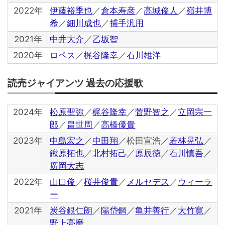
2022年
伊藤裕季也
／
倉本寿彦
／
高城俊人
／
嶺井博
希
／
細川成也
／
捕手汎用
2021年
中井大介
／
乙坂智
2020年
ロペス
／
梶谷隆幸
／
石川雄洋
読売ジャイアンツ 過去の応援歌
2024年
松原聖弥
／
梶谷隆幸
／
菅野智之
／
立岡宗一
郎
／
畠世周
／
高橋優貴
2023年
中島宏之
／
中田翔
／松田宣浩／
若林晃弘
／
鍬原拓也
／
北村拓己
／
原辰徳
／
石川慎吾
／
廣岡大志
2022年
山口俊
／
桜井俊貴
／
メルセデス
／
ウィーラ
ー
2021年
炭谷銀仁朗
／
陽岱鋼
／
亀井善行
／
大竹寛
／
野上亮磨