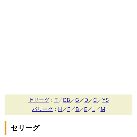
セリーグ
：
T
／
DB
／
G
／
D
／
C
／
YS
パリーグ
：
H
／
F
／
B
／
E
／
L
／
M
セリーグ