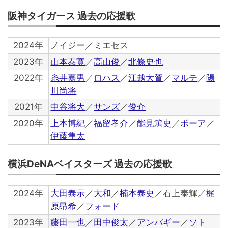
阪神タイガース 過去の応援歌
2024年
ノイジー／ミエセス
2023年
山本泰寛
／
高山俊
／
北條史也
2022年
糸井嘉男
／
ロハス
／
江越大賀
／
マルテ
／
陽
川尚将
2021年
中谷将大
／
サンズ
／
俊介
2020年
上本博紀
／
福留孝介
／
能見篤史
／
ボーア
／
伊藤隼太
横浜DeNAベイスターズ 過去の応援歌
2024年
大田泰示
／
大和
／
楠本泰史
／石上泰輝／
梶
原昂希
／
フォード
2023年
藤田一也
／
田中俊太
／
アンバギー
／
ソト