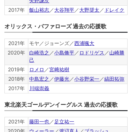
矢野謙次
2017年
飯山裕志
／
大谷翔平
／
大野奨太
／
ドレイク
オリックス・バファローズ 過去の応援歌
2021年
モヤ／ジョーンズ／
西浦颯大
2020年
白崎浩之
／
小島脩平
／
ロドリゲス
／
山崎勝
己
2019年
ロメロ
／
宮﨑祐樹
2018年
中島宏之
／
伊藤光
／
小谷野栄一
／
縞田拓弥
2017年
川端崇義
東北楽天ゴールデンイーグルス 過去の応援歌
2021年
藤田一也
／
足立祐一
2020年
ウィーラー
／
渡辺直人
／
ブラッシュ