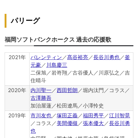
パリーグ
福岡ソフトバンクホークス 過去の応援歌
2021年
バレンティン
／
髙谷裕亮
／
長谷川勇也
／
釜
元豪
／
川島慶三
二保旭／岩嵜翔／古谷優人／川原弘之／吉
住晴斗
2020年
内川聖一
／
西田哲朗
／堀内汰門／コラス／
古澤勝吾
加治屋蓮／松田遼馬／小澤怜史
2019年
市川友也
／
塚田正義
／
福田秀平
／
江川智晃
／コラス／
美間優槻
／
張本優大
／
長谷川勇
也