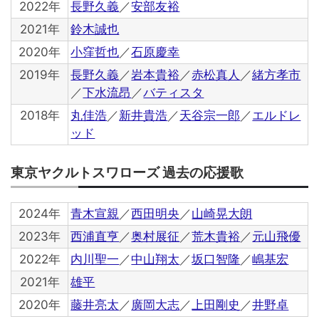
2022年
長野久義
／
安部友裕
2021年
鈴木誠也
2020年
小窪哲也
／
石原慶幸
2019年
長野久義
／
岩本貴裕
／
赤松真人
／
緒方孝市
／
下水流昂
／
バティスタ
2018年
丸佳浩
／
新井貴浩
／
天谷宗一郎
／
エルドレ
ッド
東京ヤクルトスワローズ 過去の応援歌
2024年
青木宣親
／
西田明央
／
山崎晃大朗
2023年
西浦直亨
／
奥村展征
／
荒木貴裕
／
元山飛優
2022年
内川聖一
／
中山翔太
／
坂口智隆
／
嶋基宏
2021年
雄平
2020年
藤井亮太
／
廣岡大志
／
上田剛史
／
井野卓