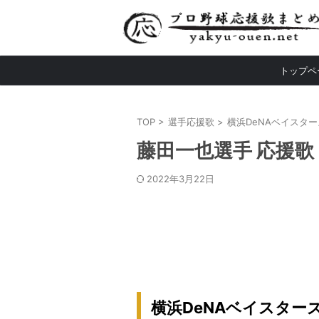
トップペ
TOP
>
選手応援歌
>
横浜DeNAベイスター
藤田一也選手 応援歌
2022年3月22日
横浜DeNAベイスターズ