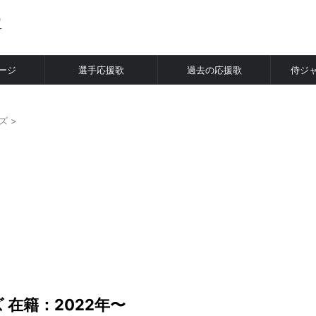
ージ
選手応援歌
過去の応援歌
侍ジ
ズ
>
 在籍：2022年〜