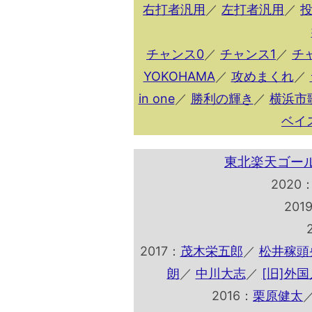
右打者汎用
／
左打者汎用
／
チャンス0
／
チャンス1
／
チ
YOKOHAMA
／
攻めまくれ
／
in one
／
勝利の輝き
／
横浜市
ベイ
東北楽天ゴー
2020
201
2017：
茂木栄五郎
／
松井稼頭
朗
／
中川大志
／
[旧]外
2016：
栗原健太