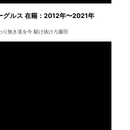
ルス 在籍：2012年〜2021年
わり無き道を今 駆け抜けろ藤田