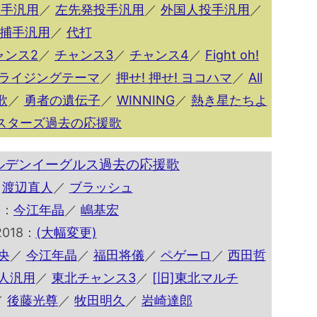
投手汎用
／
左先発投手汎用
／
外国人投手汎用
／
捕手汎用
／
代打
ャンス2
／
チャンス3
／
チャンス4
／
Fight oh!
ライジングテーマ
／
押せ! 押せ! ヨコハマ
／
All
歌
／
勇者の遺伝子
／
WINNING
／
熱き星たちよ
スターズ過去の応援歌
ルデンイーグルス過去の応援歌
：
渡辺直人
／
ブラッシュ
9：
今江年晶
／
嶋基宏
2018：
(大幅変更)
央
／
今江年晶
／
福田将儀
／
ペゲーロ
／
西田哲
国人汎用
／
東北チャンス3
／
[旧]東北マルチ
／
後藤光尊
／
牧田明久
／
岩崎達郎