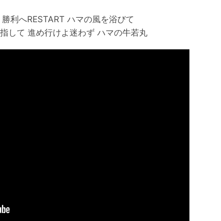
勝利へRESTART ハマの風を浴びて
利を目指して 進め行けよ迷わず ハマの牛若丸