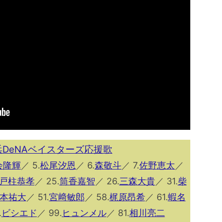
浜DeNAベイスターズ応援歌
会隆輝
／ 5.
松尾汐恩
／ 6.
森敬斗
／ 7.
佐野恵太
／
戸柱恭孝
／ 25.
筒香嘉智
／ 26.
三森大貴
／ 31.
柴
本祐大
／ 51.
宮﨑敏郎
／ 58.
梶原昂希
／ 61.
蝦名
.
ビシエド
／ 99.
ヒュンメル
／ 81.
相川亮二