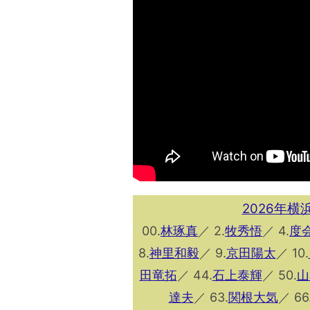
2026年横
00.
林琢真
／ 2.
牧秀悟
／ 4.
度
8.
神里和毅
／ 9.
京田陽太
／ 10.
田竜拓
／ 44.
石上泰輝
／ 50.
山
達夫
／ 63.
関根大気
／ 66