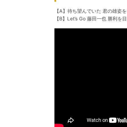
【A】待ち望んでいた 君の雄姿を 
【B】Let’s Go 藤田一也 勝