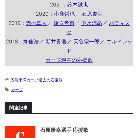
2021：
鈴木誠也
2020：
小窪哲也
／
石原慶幸
2019：
赤松真人
／
緒方孝市
／
下水流昂
／
バティス
タ
2018：
丸佳浩
／
新井貴浩
／
天谷宗一郎
／
エルドレッ
ド
カープ現在の応援歌
-
広島東洋カープ過去の応援歌
-
カープ
関連記事
石原慶幸選手 応援歌