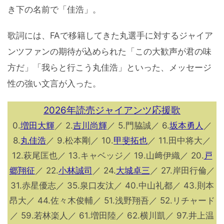
き下の名前で「佳浩」。
歌詞には、FAで移籍してきた丸選手に対するジャイア
ンツファンの期待が込められた「この大歓声が君の味
方だ」「我らと行こう丸佳浩」といった、メッセージ
性の強い文言が入った。
2026年読売ジャイアンツ応援歌
0.
増田大輝
／ 2.
吉川尚輝
／ 5.門脇誠／ 6.
坂本勇人
／
8.
丸佳浩
／ 9.松本剛／ 10.
甲斐拓也
／ 11.田中将大／
12.萩尾匡也／ 13.キャベッジ／ 19.山﨑伊織／ 20.
戸
郷翔征
／ 22.
小林誠司
／ 24.
大城卓三
／ 27.岸田行倫／
31.赤星優志／ 35.泉口友汰／ 40.中山礼都／ 43.則本
昂大／ 44.佐々木俊輔／ 51.浅野翔吾／ 52.リチャード
／ 59.若林楽人／ 61.増田陸／ 62.横川凱／ 97.井上温