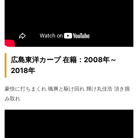
広島東洋カープ 在籍：2008年～
2018年
豪快に打ちまくれ 颯爽と駆け回れ 輝け丸佳浩 頂き掴
み取れ