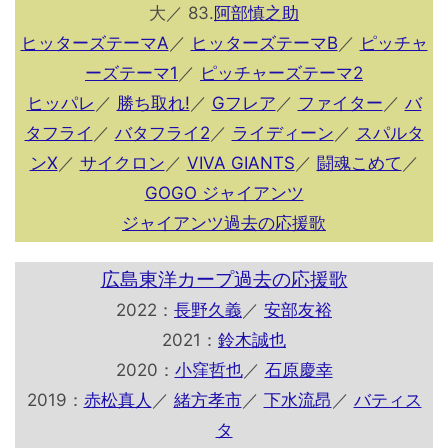
大／ 83.
阿部慎之助
ヒッターズテーマA
／
ヒッターズテーマB
／
ピッチャ
ーズテーマ1
／
ピッチャーズテーマ2
ヒッパレ
／
勝ち取れ!
／
Gフレア
／
ファイター
／
バ
タフライ
／
バタフライ2
／
ライディーン
／
スパルタ
ンX
／
サイクロン
／
VIVA GIANTS
／
闘魂こめて
／
GOGO ジャイアンツ
ジャイアンツ過去の応援歌
広島東洋カープ過去の応援歌
2022：
長野久義
／
安部友裕
2021：
鈴木誠也
2020：
小窪哲也
／
石原慶幸
2019：
赤松真人
／
緒方孝市
／
下水流昂
／
バティス
タ