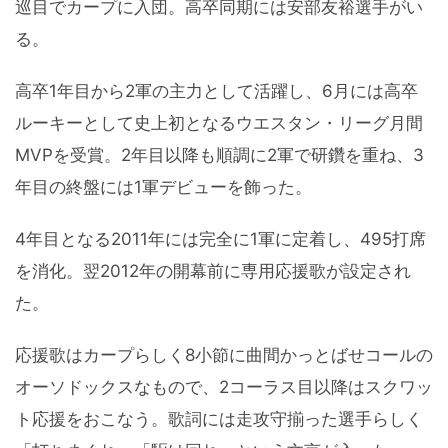
巡目でカープに入団。高卒同期には安部友裕選手がい
る。
高卒1年目から2軍の主力として活躍し、6月には高卒
ルーキーとして史上初となるウエスタン・リーグ月間
MVPを受賞。2年目以降も順調に2軍で研鑽を重ね、3
年目の終盤には1軍デビューを飾った。
4年目となる2011年には完全に1軍に定着し、495打席
を消化。翌2012年の開幕前に専用応援歌が設定され
た。
応援歌はカープらしく8小節に曲間かっとばせコールの
オーソドックスなもので、2コーラス目以降はスクワッ
ト応援をおこなう。歌詞には走攻守揃った選手らしく