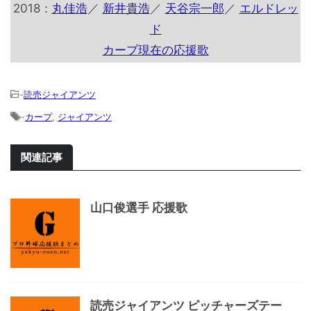
2018：
丸佳浩
／
新井貴浩
／
天谷宗一郎
／
エルドレッ
ド
カープ現在の応援歌
-
読売ジャイアンツ
-
カープ
,
ジャイアンツ
関連記事
山口俊選手 応援歌
読売ジャイアンツ ピッチャーズテー