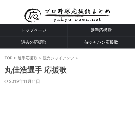
プロ野球全球団の応援歌
トップページ
選手応援歌
過去の応援歌
侍ジャパン応援歌
TOP
>
選手応援歌
>
読売ジャイアンツ
>
丸佳浩選手 応援歌
2019年11月11日