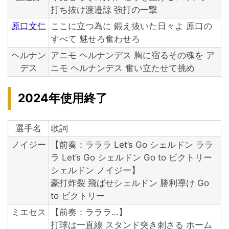
打ち抜け渡邉諒 強打の一撃
原口文仁
ここに立つ為に 鍛え抜いた日々よ 原口の
すべて 魅せろ奮わせろ
ヘルナン
アニモ ヘルナンデス 胸に宿るその魂を ア
デス
ニモ ヘルナンデス 奮い立たせて挑め
2024年使用終了
選手名
歌詞
ノイジー
【前奏：ラララ Let’s Go シェルドン ララ
ラ Let’s Go シェルドン Go to ビクトリー
シェルドン ノイジー】
豪打炸裂 飛ばせシェルドン 勝利導け Go
to ビクトリー
ミエセス
【前奏：ラララ…】
打球は一直線 スタンド突き刺さる ホーム