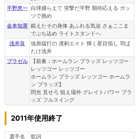
平野恵一
白球捕らえて 突撃だ平野 期待応える ガッ
ツで挑め
金本知憲
鍛えたその身体 あふれる気迫 さぁここま
でぶち込め ライトスタンドへ
浅井良
強肩猛打の 溌剌エイト 輝く星目指し 羽ば
たけ浅井
ブラゼル
【前奏：ホームラン ブラッズ レッツゴー
レッツゴー レッツゴー
ホームラン ブラッズ レッツゴー ホームラ
ン ブラッズ】
閃光 見せろ 狙え場外 グレイトパワー ブラ
ッズ フルスイング
2011年使用終了
選手名
歌詞