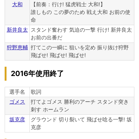
大和
【前奏：行け! 猛虎戦士 大和!】
誰しもの この夢のため 戦え大和 お前の使
命
新井良太
スタンド奮わす 気迫の一撃 行け! 新井良太
お前の出番だ
狩野恵輔
打てこの一瞬に 狙いを定め 振り抜け狩野
飛ばせ! 飛ばせ! 飛ばせ!
2016年使用終了
選手名
歌詞
ゴメス
打てよゴメス 勝利のアーチ スタンド突き
刺す ホームラン
坂克彦
グラウンド 切り裂いて 飛ばせ唸る一撃! 坂
克彦