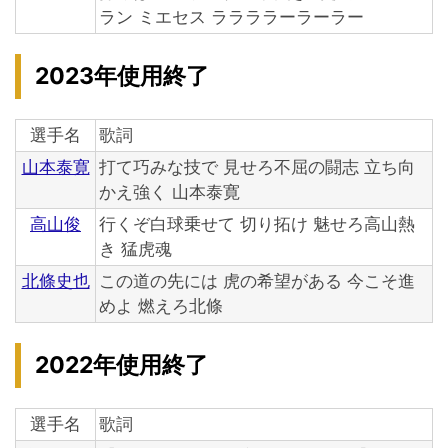
ラン ミエセス ララララーラーラー
2023年使用終了
選手名
歌詞
山本泰寛
打て巧みな技で 見せろ不屈の闘志 立ち向
かえ強く 山本泰寛
高山俊
行くぞ白球乗せて 切り拓け 魅せろ高山熱
き 猛虎魂
北條史也
この道の先には 虎の希望がある 今こそ進
めよ 燃えろ北條
2022年使用終了
選手名
歌詞