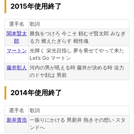
2015年使用終了
選手名
歌詞
関本賢太
勝負をつけろ 今こそ 頼むぞ賢太郎 みなぎ
郎
る力 燃えたぎらす 根性魂
マートン
光輝く 栄光目指し 夢を乗せてやって来た
Let’s Go マートン
藤井彰人
河内の男が吼える時 藤井が決める時 迫力
のドヤ顔は 男前
2014年使用終了
選手名
歌詞
新井貴浩
一振りにかける 男新井 熱きその想い スタ
ンドへ