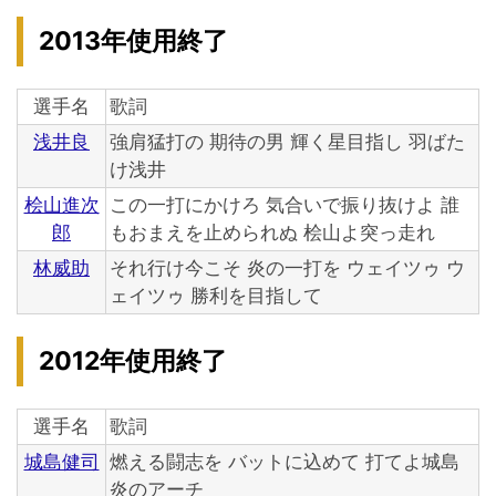
2013年使用終了
選手名
歌詞
浅井良
強肩猛打の 期待の男 輝く星目指し 羽ばた
け浅井
桧山進次
この一打にかけろ 気合いで振り抜けよ 誰
郎
もおまえを止められぬ 桧山よ突っ走れ
林威助
それ行け今こそ 炎の一打を ウェイツゥ ウ
ェイツゥ 勝利を目指して
2012年使用終了
選手名
歌詞
城島健司
燃える闘志を バットに込めて 打てよ城島
炎のアーチ