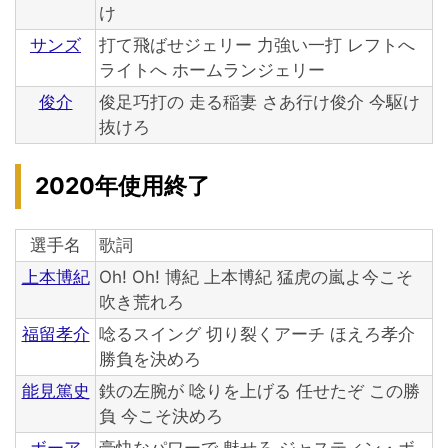
け
サンズ
打て飛ばせジェリー 力強い一打 レフトへ
ライトへ ホームランジェリー
俊介
俊足巧打の 走る稲妻 さあ行け俊介 今駆け
抜けろ
2020年使用終了
選手名
歌詞
上本博紀
Oh! Oh! 博紀 上本博紀 猛虎の嵐よ今こそ
吹き荒れろ
福留孝介
唸るスイング 切り裂くアーチ ほえろ孝介
勝負を決めろ
能見篤史
鉄の左腕が 唸りを上げる 任せたぞ この勝
負 今こそ決めろ