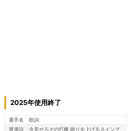
2025年使用終了
選手名
歌詞
渡邉諒
今見せろその打棒 唸りを上げるスイング