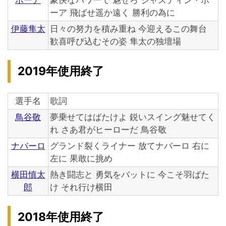
ボーア
豪快なパワーで 魅せろ ジャスティン・ボ
ーア 飛ばせ遥か遠く 勝利の為に
伊藤隼太
日々の努力を積み重ね 今迎えるこの舞台
歓喜呼び込むその姿 隼太の独壇場
2019年使用終了
選手名
歌詞
鳥谷敬
夢乗せてはばたけよ 鋭いスイング魅せてく
れ さあ君がヒーローだ 鳥谷敬
ナバーロ
グランド裂くライナー 放てナバーロ 右に
左に 果敢に挑め
横田慎太
熱き闘志と 勇気をバットに 今こそ羽ばた
郎
け それ行け横田
2018年使用終了