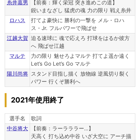
糸井嘉男
【前奏：輝く栄冠 突き進めこの道】
鋭いまなざし 猛虎の魂 力の限り 戦え糸井
ロハス
打てよ豪快に 勝利の一撃を メル・ロハ
ス・Jr. フルパワーで飛ばせ
江越大賀
迫る速球に 魂で応えろ 打球をはるか彼方
へ 飛ばせ江越
マルテ
力の限り 魅せろよマルテ 打てよ遥か遠く
Let’s Go Let’s Go マルテ
陽川尚将
スタンド目指し描く 放物線 逆風切り裂く
パワー 行くぞ勝利へ
2021年使用終了
選手名
歌詞
中谷将大
【前奏：ラーラララー…】
天高く 打ち込め中谷 いざ大空に アーチ描