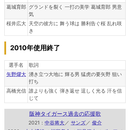
葛城育郎
グランドを裂く 一打の美学 葛城育郎 男意
気
桜井広大
天空の彼方に 舞う球は 勝利告ぐ桜 乱れ咲
き
2010年使用終了
選手名
歌詞
矢野燿大
湧き立つ大地に 輝る男 猛虎の要矢野 狙い
打ち
高橋光信
誰よりも強く 弾き返せ 逞しく光る 汗を信
じて
阪神タイガース過去の応援歌
2021：
中谷将大
／
サンズ
／
俊介