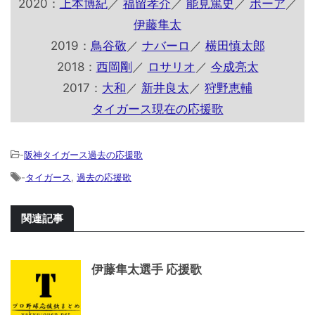
2020：
上本博紀
／
福留孝介
／
能見篤史
／
ボーア
／
伊藤隼太
2019：
鳥谷敬
／
ナバーロ
／
横田慎太郎
2018：
西岡剛
／
ロサリオ
／
今成亮太
2017：
大和
／
新井良太
／
狩野恵輔
タイガース現在の応援歌
-
阪神タイガース過去の応援歌
-
タイガース
,
過去の応援歌
関連記事
伊藤隼太選手 応援歌