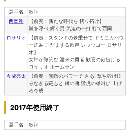
選手名
歌詞
西岡剛
【前奏：新たな時代を 切り拓け】
嵐を呼べ 輝く男 気迫の一打 打て西岡
ロサリオ
【前奏：スタンドの夢乗せて ドミニカパワ
ー炸裂 こだまする歓声 レッツゴー ロサリ
オ】
女神が微笑む 渡来の勇者 歓喜の刻告げる
ロサリオ ホームラン
今成亮太
【前奏：無敵のパワーで さあ! 撃ち砕け!】
みなぎる闘志と 鋼の魂 猛虎の雄叫び 上げ
ろ今成
2017年使用終了
選手名
歌詞