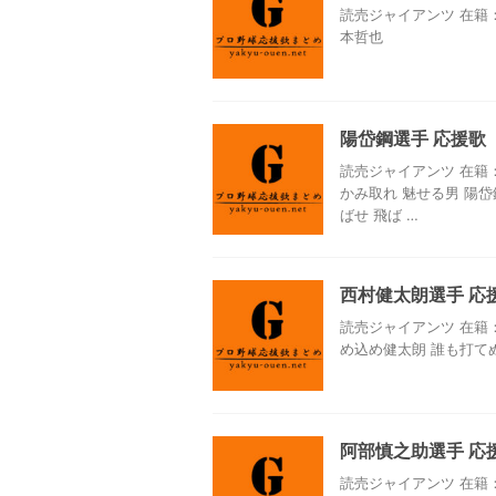
読売ジャイアンツ 在籍：
本哲也
陽岱鋼選手 応援歌
読売ジャイアンツ 在籍：
かみ取れ 魅せる男 陽岱
ばせ 飛ば …
西村健太朗選手 応
読売ジャイアンツ 在籍：
め込め健太朗 誰も打て
阿部慎之助選手 応
読売ジャイアンツ 在籍：