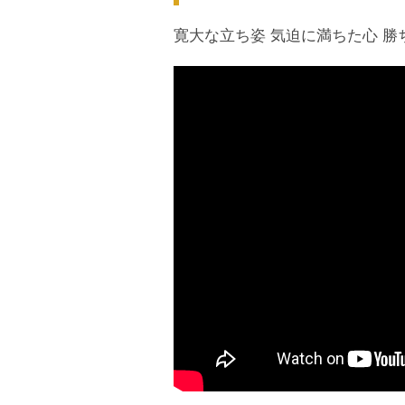
寛大な立ち姿 気迫に満ちた心 勝