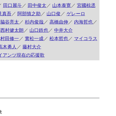
／
田口麗斗
／
田中俊太
／
山本泰寛
／
宮國椋丞
見真吾
／
阿部慎之助
／
山口俊
／
ゲレーロ
／
脇谷亮太
／
杉内俊哉
／
高橋由伸
／
内海哲也
／
／
西村健太朗
／
山口鉄也
／
中井大介
／
村田修一
／
實松一成
／
松本哲也
／
マイコラス
高木勇人
／
藤村大介
イアンツ現在の応援歌
歌