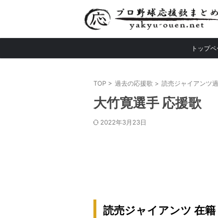
トップペ
TOP
>
過去の応援歌
>
読売ジャイアンツ
大竹寛選手 応援歌
2022年3月23日
読売ジャイアンツ 在籍：