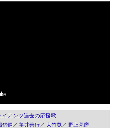
ャイアンツ過去の応援歌
陽岱鋼
／
亀井善行
／
大竹寛
／
野上亮磨