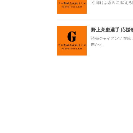
く 導けよ永久に 吠え
野上亮磨選手 応援
読売ジャイアンツ 在籍：
向かえ