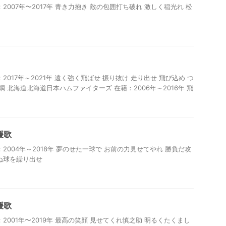
2007年〜2017年 青き力抱き 敵の包囲打ち破れ 激しく稲光れ 松
2017年～2021年 遠く強く飛ばせ 振り抜け 走り出せ 飛び込め つ
鋼 北海道北海道日本ハムファイターズ 在籍：2006年～2016年 飛
援歌
2004年～2018年 夢のせた一球で お前の力見せてやれ 勝負だ攻
ぬ球を繰り出せ
援歌
2001年〜2019年 最高の笑顔 見せてくれ慎之助 明るくたくまし