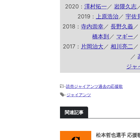
2020：
澤村拓一
／
岩隈久志
2019：
上原浩治
／
宇佐
2018：
寺内崇幸
／
長野久義
橋本到
／
マギー
2017：
片岡治大
／
相川亮二
／
ジャ
-
読売ジャイアンツ過去の応援歌
-
ジャイアンツ
関連記事
松本哲也選手 応援