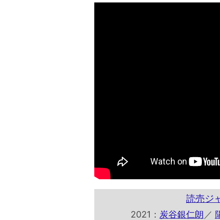
読売ジ
2021：
炭谷銀仁朗
／