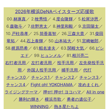
2026年横浜DeNAベイスターズ応援歌
00.
林琢真
／ 2.
牧秀悟
／ 4.
度会隆輝
／ 5.
松尾汐恩
／
6.
森敬斗
／ 7.
佐野恵太
／ 8.
神里和毅
／ 9.
京田陽太
／
10.
戸柱恭孝
／ 25.
筒香嘉智
／ 26.
三森大貴
／ 31.
柴田
竜拓
／ 44.
石上泰輝
／ 50.
山本祐大
／ 51.
宮﨑敏郎
／
58.
梶原昂希
／ 61.
蝦名達夫
／ 63.
関根大気
／ 66.
ビシ
エド
／ 99.
ヒュンメル
／ 81.
相川亮二
右打者汎用
／
左打者汎用
／
投手汎用
／
左先発投手汎
用
／
外国人投手汎用
／
捕手汎用
／
代打
チャンス0
／
チャンス1
／
チャンス2
／
チャンス3
／
チャンス4
／
Fight oh! YOKOHAMA
／
攻めまくれ
／
ライジングテーマ
／
押せ! 押せ! ヨコハマ
／
All in one
／
勝利の輝き
／
横浜市歌
／
勇者の遺伝子
／
WINNING
／
熱き星たちよ