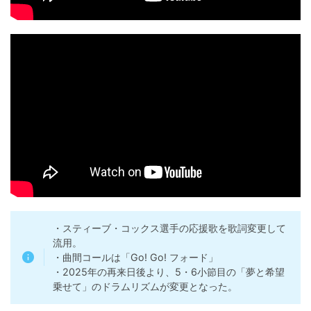
・スティーブ・コックス選手の応援歌を歌詞変更して
流用。
・曲間コールは「Go! Go! フォード」
・2025年の再来日後より、5・6小節目の「夢と希望
乗せて」のドラムリズムが変更となった。