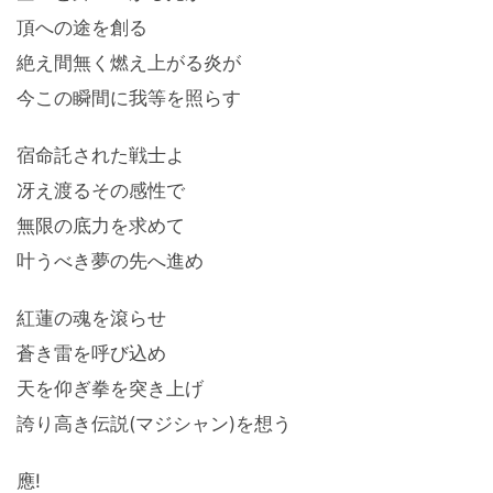
頂への途を創る
絶え間無く燃え上がる炎が
今この瞬間に我等を照らす
宿命託された戦士よ
冴え渡るその感性で
無限の底力を求めて
叶うべき夢の先へ進め
紅蓮の魂を滾らせ
蒼き雷を呼び込め
天を仰ぎ拳を突き上げ
誇り高き伝説(マジシャン)を想う
應!