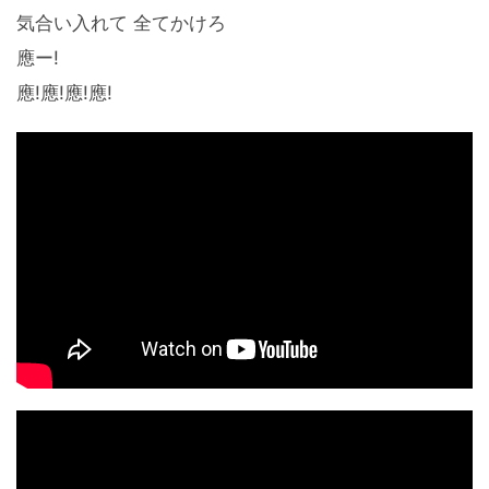
気合い入れて 全てかけろ
應ー!
應!應!應!應!