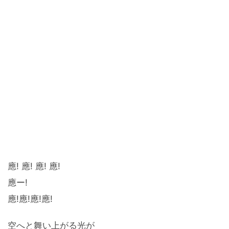
應! 應! 應! 應!
應ー!
應!應!應!應!
空へと舞い上がる光が