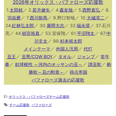
2026年オリックス・バファローズ応援歌
1.
太田椋
／ 2.
若月健矢
／ 4.
森友哉
／ 5.
西野真弘
／ 6.
宗佑磨
／ 7.
西川龍馬
／ 9.野口智哉／ 10.
大城滉二
／
24.
紅林弘太郎
／ 30.
廣岡大志
／ 32.
福永奨
／ 37.石川
亮／ 44.
頓宮裕真
／ 53.宜保翔／ 61.
平沼翔太
／ 67.
中
川圭太
／ 99.
杉本裕太郎
メインテーマ
／
外国人汎用
／
代打
丑王
／
丑男/COW BOY
／
タオル
／
ジャンプ
／
笑牛
拳
／
欲球根性 ～河内のオッサンの丑～
／
讃丑歌
／
酔
勝歌～丑の勲章～
／
得点帝国
バファローズ過去の応援歌
-
オリックス・バファローズチーム応援歌
-
チーム応援歌
,
バファローズ