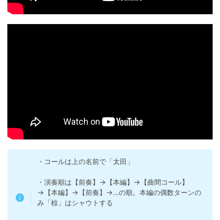
・コールは上の名前で「太田」
・演奏順は【前奏】→【本編】→【曲間コール】
→【本編】→【前奏】→…の順。本編の偶数ターンの
み「椋」はシャウトする