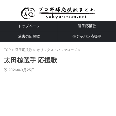
プロ野球全球団の応援歌
トップページ
選手応援歌
過去の応援歌
侍ジャパン応援歌
TOP
>
選手応援歌
>
オリックス・バファローズ
>
太田椋選手 応援歌
2026年3月25日