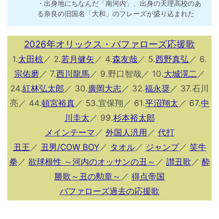
・出身地にちなんだ「南河内」、出身の天理高校のあ
る奈良の旧国名「大和」のフレーズが盛り込まれた
2026年オリックス・バファローズ応援歌
1.
太田椋
／ 2.
若月健矢
／ 4.
森友哉
／ 5.
西野真弘
／ 6.
宗佑磨
／ 7.
西川龍馬
／ 9.野口智哉／ 10.
大城滉二
／
24.
紅林弘太郎
／ 30.
廣岡大志
／ 32.
福永奨
／ 37.石川
亮／ 44.
頓宮裕真
／ 53.宜保翔／ 61.
平沼翔太
／ 67.
中
川圭太
／ 99.
杉本裕太郎
メインテーマ
／
外国人汎用
／
代打
丑王
／
丑男/COW BOY
／
タオル
／
ジャンプ
／
笑牛
拳
／
欲球根性 ～河内のオッサンの丑～
／
讃丑歌
／
酔
勝歌～丑の勲章～
／
得点帝国
バファローズ過去の応援歌