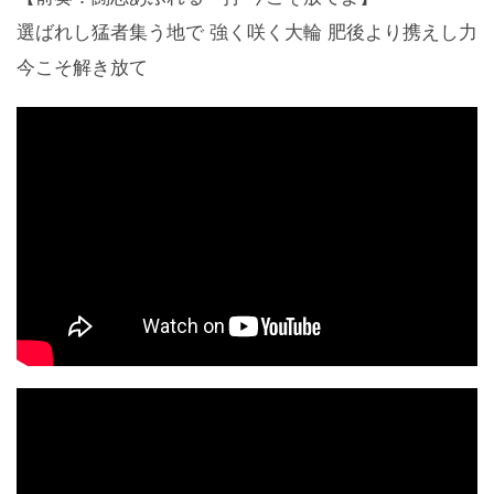
選ばれし猛者集う地で 強く咲く大輪 肥後より携えし力
今こそ解き放て