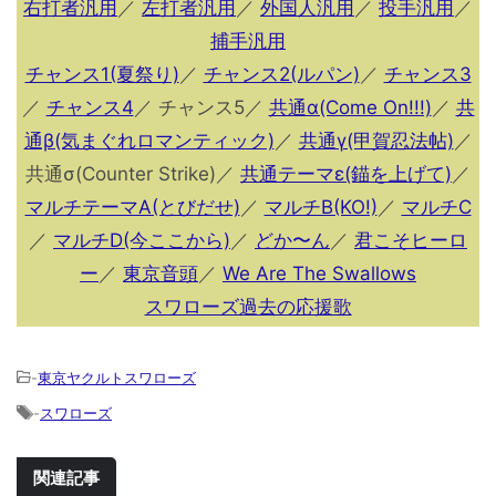
右打者汎用
／
左打者汎用
／
外国人汎用
／
投手汎用
／
捕手汎用
チャンス1(夏祭り)
／
チャンス2(ルパン)
／
チャンス3
／
チャンス4
／ チャンス5／
共通α(Come On!!!)
／
共
通β(気まぐれロマンティック)
／
共通γ(甲賀忍法帖)
／
共通σ(Counter Strike)／
共通テーマε(錨を上げて)
／
マルチテーマA(とびだせ)
／
マルチB(KO!)
／
マルチC
／
マルチD(今ここから)
／
どか〜ん
／
君こそヒーロ
ー
／
東京音頭
／
We Are The Swallows
スワローズ過去の応援歌
-
東京ヤクルトスワローズ
-
スワローズ
関連記事