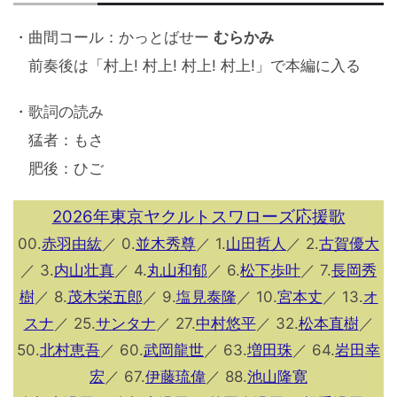
・曲間コール：かっとばせー
むらかみ
前奏後は「村上! 村上! 村上! 村上!」で本編に入る
・歌詞の読み
猛者：もさ
肥後：ひご
2026年東京ヤクルトスワローズ応援歌
00.
赤羽由紘
／ 0.
並木秀尊
／ 1.
山田哲人
／ 2.
古賀優大
／ 3.
内山壮真
／ 4.
丸山和郁
／ 6.
松下歩叶
／ 7.
長岡秀
樹
／ 8.
茂木栄五郎
／ 9.
塩見泰隆
／ 10.
宮本丈
／ 13.
オ
スナ
／ 25.
サンタナ
／ 27.
中村悠平
／ 32.
松本直樹
／
50.
北村恵吾
／ 60.
武岡龍世
／ 63.
増田珠
／ 64.
岩田幸
宏
／ 67.
伊藤琉偉
／ 88.
池山隆寛