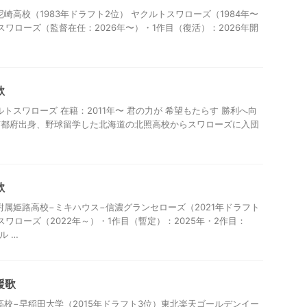
崎高校（1983年ドラフト2位） ヤクルトスワローズ（1984年〜
スワローズ（監督在任：2026年〜）・1作目（復活）：2026年開
歌
トスワローズ 在籍：2011年〜 君の力が 希望もたらす 勝利へ向
 京都府出身、野球留学した北海道の北照高校からスワローズに入団
歌
附属姫路高校−ミキハウス−信濃グランセローズ（2021年ドラフト
ワローズ（2022年～）・1作目（暫定）：2025年・2作目：
ル …
援歌
高校−早稲田大学（2015年ドラフト3位）東北楽天ゴールデンイー