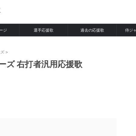
ージ
選手応援歌
過去の応援歌
侍ジ
ーズ
>
ーズ 右打者汎用応援歌