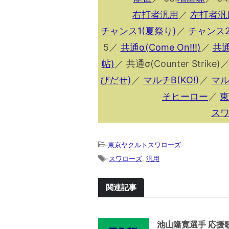
右打者汎用
／
左打者汎
チャンス1(夏祭り)
／
チャンス2
5／
共通α(Come On!!!)
／
共通
帖)
／ 共通σ(Counter Strike)
びだせ)
／
マルチB(KO!)
／
マル
そヒーロー
／
東
ス
-
東京ヤクルトスワローズ
-
スワローズ
,
汎用
関連記事
池山隆寛選手 応援