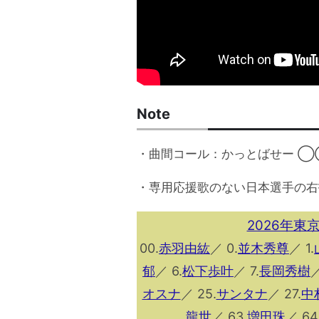
Note
・曲間コール：かっとばせー 
・専用応援歌のない日本選手の右
2026年
00.
赤羽由紘
／ 0.
並木秀尊
／ 1.
郁
／ 6.
松下歩叶
／ 7.
長岡秀樹
／
オスナ
／ 25.
サンタナ
／ 27.
中
龍世
／ 63.
増田珠
／ 64