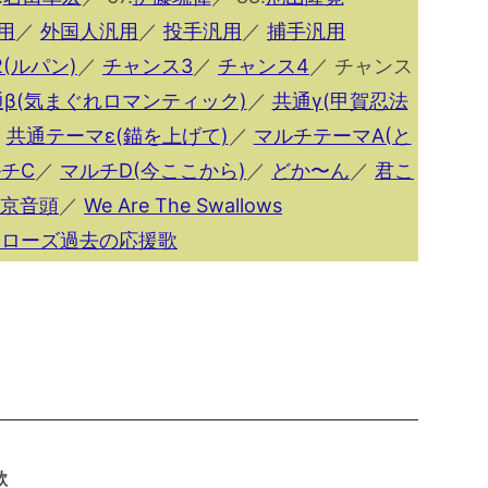
用
／
外国人汎用
／
投手汎用
／
捕手汎用
(ルパン)
／
チャンス3
／
チャンス4
／ チャンス
β(気まぐれロマンティック)
／
共通γ(甲賀忍法
／
共通テーマε(錨を上げて)
／
マルチテーマA(と
チC
／
マルチD(今ここから)
／
どか〜ん
／
君こ
京音頭
／
We Are The Swallows
ワローズ過去の応援歌
歌