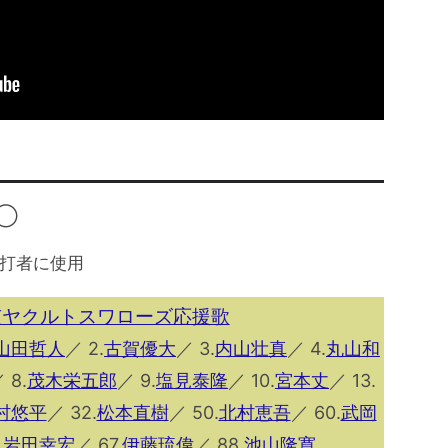
◯◯
打者に使用
東京ヤクルトスワローズ応援歌
山田哲人
／ 2.
古賀優大
／ 3.
内山壮真
／ 4.
丸山和
 8.
茂木栄五郎
／ 9.
塩見泰隆
／ 10.
宮本丈
／ 13.
村悠平
／ 32.
松本直樹
／ 50.
北村恵吾
／ 60.
武岡
.
岩田幸宏
／ 67.
伊藤琉偉
／ 88.
池山隆寛