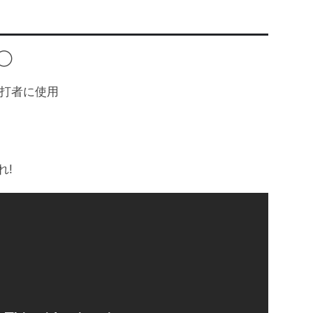
◯◯
打者に使用
れ!