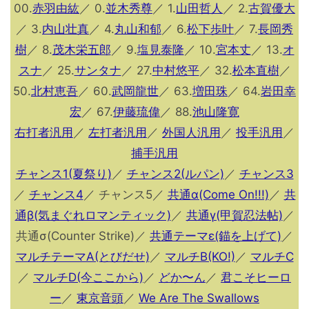
00.
赤羽由紘
／ 0.
並木秀尊
／ 1.
山田哲人
／ 2.
古賀優大
／ 3.
内山壮真
／ 4.
丸山和郁
／ 6.
松下歩叶
／ 7.
長岡秀
樹
／ 8.
茂木栄五郎
／ 9.
塩見泰隆
／ 10.
宮本丈
／ 13.
オ
スナ
／ 25.
サンタナ
／ 27.
中村悠平
／ 32.
松本直樹
／
50.
北村恵吾
／ 60.
武岡龍世
／ 63.
増田珠
／ 64.
岩田幸
宏
／ 67.
伊藤琉偉
／ 88.
池山隆寛
右打者汎用
／
左打者汎用
／
外国人汎用
／
投手汎用
／
捕手汎用
チャンス1(夏祭り)
／
チャンス2(ルパン)
／
チャンス3
／
チャンス4
／ チャンス5／
共通α(Come On!!!)
／
共
通β(気まぐれロマンティック)
／
共通γ(甲賀忍法帖)
／
共通σ(Counter Strike)／
共通テーマε(錨を上げて)
／
マルチテーマA(とびだせ)
／
マルチB(KO!)
／
マルチC
／
マルチD(今ここから)
／
どか〜ん
／
君こそヒーロ
ー
／
東京音頭
／
We Are The Swallows