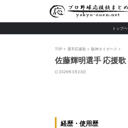
トップペ
TOP
>
選手応援歌
>
阪神タイガース
>
佐藤輝明選手 応援歌
2026年3月23日
経歴・使用歴