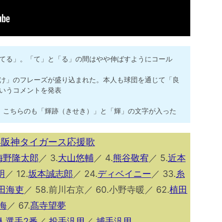
てる」。「て」と「る」の間はやや伸ばすようにコール
け」のフレーズが盛り込まれた。本人も球団を通じて「良
いうコメントを発表
定。こちらのも「輝跡（きせき）」と「輝」の文字が入った
6年阪神タイガース応援歌
梅野隆太郎
／ 3.
大山悠輔
／ 4.
熊谷敬宥
／ 5.
近本
明
／ 12.
坂本誠志郎
／ 24.
ディベイニー
／ 33.
糸
田海吏
／ 58.前川右京／ 60.小野寺暖／ 62.
植田
海
／ 67.
髙寺望夢
人選手2番
／
投手汎用
／
捕手汎用