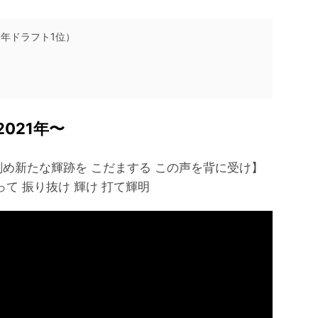
0年ドラフト1位）
021年〜
刻め新たな輝跡を こだまする この声を背に受け】
って 振り抜け 輝け 打て輝明