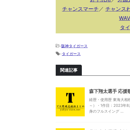
チャンスマーチ
／
チャンス
WAV
タ
-
阪神タイガース
-
タイガース
関連記事
森下翔太選手 応援
経歴・使用歴 東海大相模
～）・1作目：2023年
身のフルスイング …