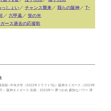
わっしょい
／
チャンス襲来
／
我らの阪神
／
T-
E
／
六甲颪
／
蛍の光
イガース過去の応援歌
歌
高校−中央大学（2022年ドラフト1位）阪神タイガース（2023年
8月～ 阪神タイガース 在籍：2023年〜 夢つかめ 豪快なパワー 渾