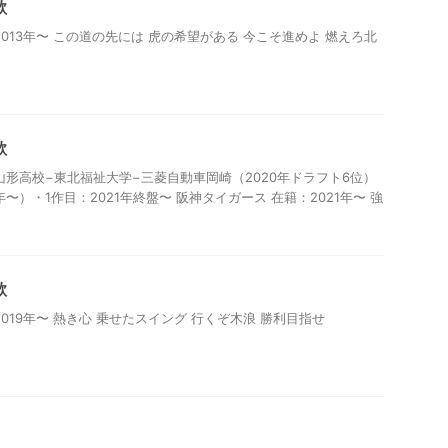
歌
013年〜 この道の先には 虎の希望がある 今こそ進めよ 燃えろ北
歌
山形高校−東北福祉大学−三菱自動車岡崎（2020年ドラフト6位）
年〜）・1作目：2021年終盤〜 阪神タイガース 在籍：2021年〜 強
歌
019年〜 熱き心 乗せたスイング 行くぞ木浪 勝利目指せ