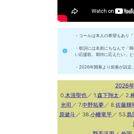
・コールは本人の希望もあり「
・歌詞には名前にちなんで「輝
い応援歌。期待に応えたい」と
・2026年開幕より前奏が設
202
0.
木浪聖也
／ 1.
森下翔太
／ 2.
光司
／ 7.
中野拓夢
／ 8.
佐藤輝
原健斗
／ 38.
小幡竜平
／ 53.
島
野手汎用
／
外国