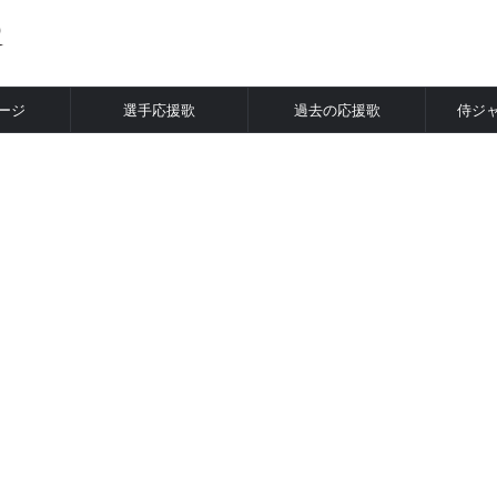
ージ
選手応援歌
過去の応援歌
侍ジ