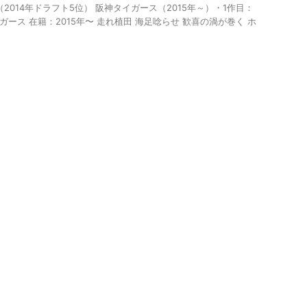
2014年ドラフト5位） 阪神タイガース（2015年～）・1作目：
イガース 在籍：2015年〜 走れ植田 海足唸らせ 歓喜の渦が巻く ホ