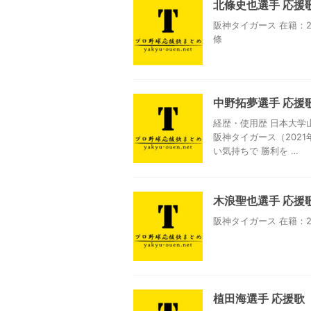
北條史也選手 応援
阪神タイガース 在籍：2
條
中野拓夢選手 応援
経歴・使用歴 日本大学
阪神タイガース（2021
い気持ちで 勝利を …
木浪聖也選手 応援
阪神タイガース 在籍：2
植田海選手 応援歌