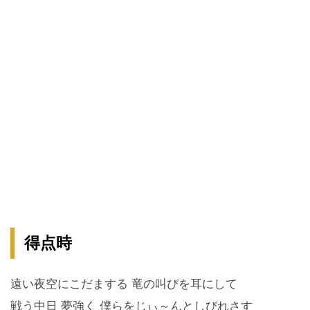
得点時
遠い夜空にこだまする 竜の叫びを耳にして
戦う中日 夢強く 僕らをじぃ～んとしびれさす