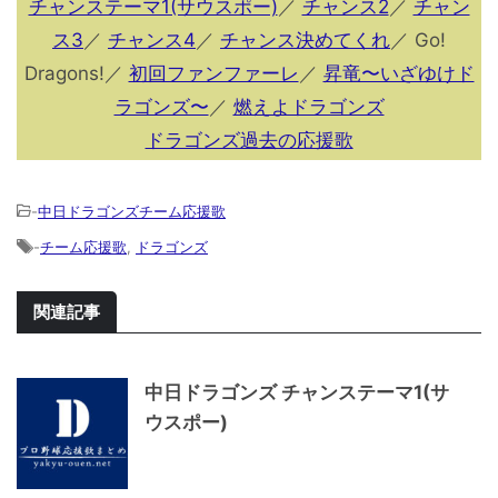
チャンステーマ1(サウスポー)
／
チャンス2
／
チャン
ス3
／
チャンス4
／
チャンス決めてくれ
／ Go!
Dragons!／
初回ファンファーレ
／
昇竜〜いざゆけド
ラゴンズ〜
／
燃えよドラゴンズ
ドラゴンズ過去の応援歌
-
中日ドラゴンズチーム応援歌
-
チーム応援歌
,
ドラゴンズ
関連記事
中日ドラゴンズ チャンステーマ1(サ
ウスポー)