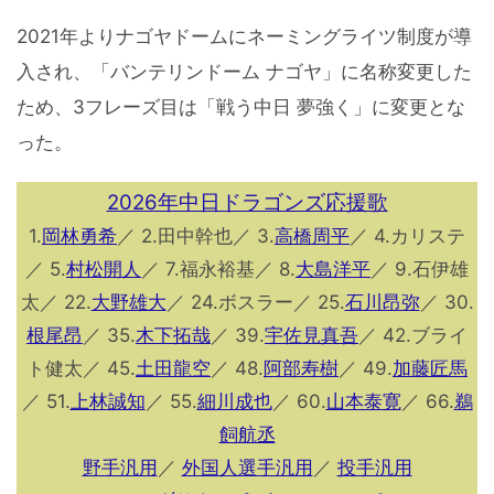
2021年よりナゴヤドームにネーミングライツ制度が導
入され、「バンテリンドーム ナゴヤ」に名称変更した
ため、3フレーズ目は「戦う中日 夢強く」に変更とな
った。
2026年中日ドラゴンズ応援歌
1.
岡林勇希
／ 2.田中幹也／ 3.
高橋周平
／ 4.カリステ
／ 5.
村松開人
／ 7.福永裕基／ 8.
大島洋平
／ 9.石伊雄
太／ 22.
大野雄大
／ 24.ボスラー／ 25.
石川昂弥
／ 30.
根尾昂
／ 35.
木下拓哉
／ 39.
宇佐見真吾
／ 42.ブライ
ト健太／ 45.
土田龍空
／ 48.
阿部寿樹
／ 49.
加藤匠馬
／ 51.
上林誠知
／ 55.
細川成也
／ 60.
山本泰寛
／ 66.
鵜
飼航丞
野手汎用
／
外国人選手汎用
／
投手汎用