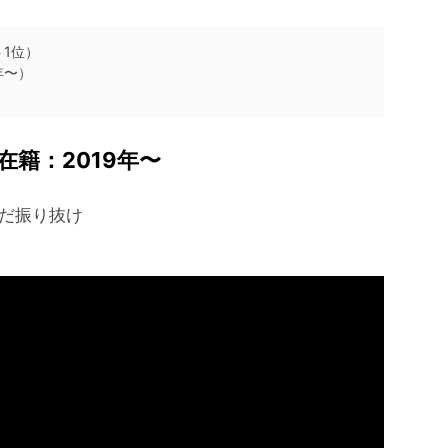
ト1位）
年〜）
在籍：2019年〜
今だ振り抜け