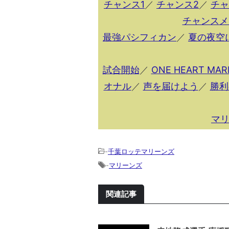
チャンス1
／
チャンス2
／
チャ
チャンスメ
最強パシフィカン
／
夏の夜空
試合開始
／
ONE HEART MAR
オナル
／
声を届けよう
／
勝利
マ
-
千葉ロッテマリーンズ
-
マリーンズ
関連記事