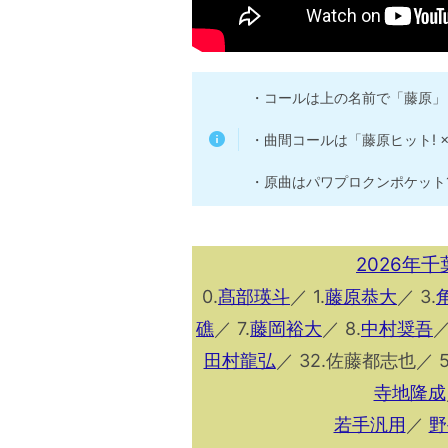
・コールは上の名前で「藤原」
・曲間コールは「藤原ヒット! ×
・原曲はパワプロクンポケット1
2026年
0.
髙部瑛斗
／ 1.
藤原恭大
／ 3.
礁
／ 7.
藤岡裕大
／ 8.
中村奨吾
／
田村龍弘
／ 32.佐藤都志也／ 5
寺地隆成
若手汎用
／
野