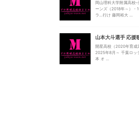
岡山理科大学附属高校–
ーンズ（2018年～）・
ラ…行け 藤岡裕大 …
山本大斗選手 応援
開星高校（2020年育成
2025年8月～ 千葉ロ
本 オ …