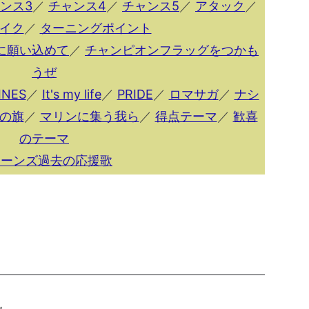
ンス3
／
チャンス4
／
チャンス5
／
アタック
／
イク
／
ターニングポイント
に願い込めて
／
チャンピオンフラッグをつかも
うぜ
INES
／
It's my life
／
PRIDE
／
ロマサガ
／
ナシ
の旗
／
マリンに集う我ら
／
得点テーマ
／
歓喜
のテーマ
リーンズ過去の応援歌