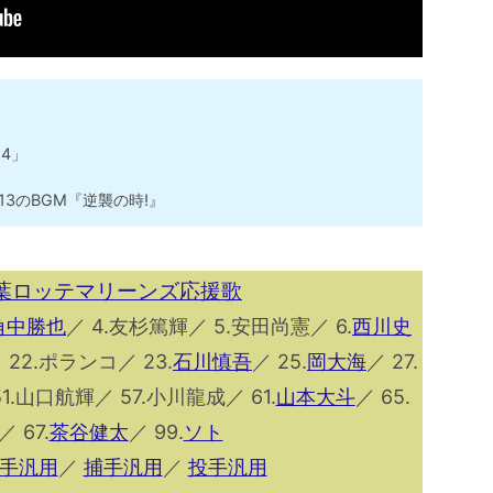
4」
3のBGM『逆襲の時!』
千葉ロッテマリーンズ応援歌
角中勝也
／ 4.友杉篤輝／ 5.安田尚憲／ 6.
西川史
 22.ポランコ／ 23.
石川慎吾
／ 25.
岡大海
／ 27.
1.山口航輝／ 57.小川龍成／ 61.
山本大斗
／ 65.
／ 67.
茶谷健太
／ 99.
ソト
手汎用
／
捕手汎用
／
投手汎用