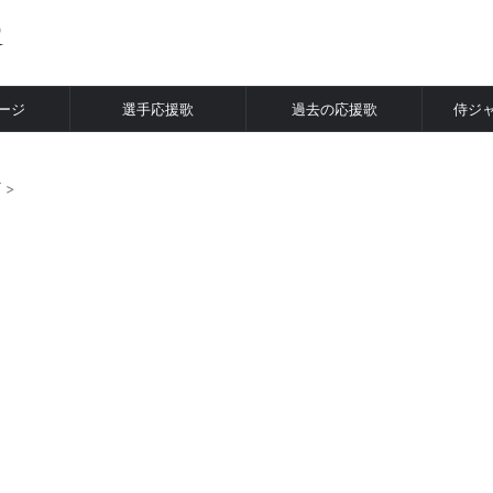
ージ
選手応援歌
過去の応援歌
侍ジ
ズ
>