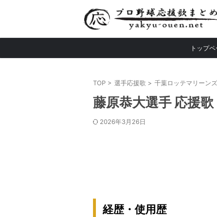
トップペ
TOP
>
選手応援歌
>
千葉ロッテマリーン
藤原恭大選手 応援歌
2026年3月26日
経歴・使用歴