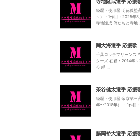
寺地隆成選手 応援
経歴・使用歴 明徳義塾高
～）・1作目：2025年
寺地隆成 俺たちと寺地 
岡大海選手 応援歌
千葉ロッテマリーンズ 在
ターズ 在籍：2014年
ろ 緑 …
茶谷健太選手 応援
経歴・使用歴 帝京第三高
年〜2018年） ・1作目
藤岡裕大選手 応援