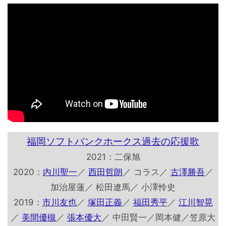
福岡ソフトバンクホークス過去の応援歌
2021：二保旭
2020：
内川聖一
／
西田哲朗
／ コラス／
古澤勝吾
／
加治屋蓮／ 松田遼馬／ 小澤怜史
2019：
市川友也
／
塚田正義
／
福田秀平
／
江川智晃
／
美間優槻
／
張本優大
／ 中田賢一／岡本健／笠原大