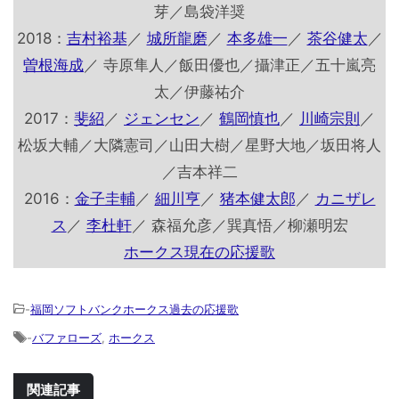
芽／島袋洋奨
2018：
吉村裕基
／
城所龍磨
／
本多雄一
／
茶谷健太
／
曽根海成
／ 寺原隼人／飯田優也／攝津正／五十嵐亮
太／伊藤祐介
2017：
斐紹
／
ジェンセン
／
鶴岡慎也
／
川崎宗則
／
松坂大輔／大隣憲司／山田大樹／星野大地／坂田将人
／吉本祥二
2016：
金子圭輔
／
細川亨
／
猪本健太郎
／
カニザレ
ス
／
李杜軒
／ 森福允彦／巽真悟／柳瀬明宏
ホークス現在の応援歌
-
福岡ソフトバンクホークス過去の応援歌
-
バファローズ
,
ホークス
関連記事