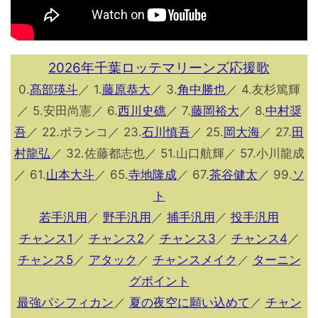
2026年千葉ロッテマリーンズ応援歌
0.
髙部瑛斗
／ 1.
藤原恭大
／ 3.
角中勝也
／ 4.友杉篤輝
／ 5.安田尚憲／ 6.
西川史礁
／ 7.
藤岡裕大
／ 8.
中村奨
吾
／ 22.ポランコ／ 23.
石川慎吾
／ 25.
岡大海
／ 27.
田
村龍弘
／ 32.佐藤都志也／ 51.山口航輝／ 57.小川龍成
／ 61.
山本大斗
／ 65.
寺地隆成
／ 67.
茶谷健太
／ 99.
ソ
ト
若手汎用
／
野手汎用
／
捕手汎用
／
投手汎用
チャンス1
／
チャンス2
／
チャンス3
／
チャンス4
／
チャンス5
／
アタック
／
チャンスメイク
／
ターニン
グポイント
最強パシフィカン
／
夏の夜空に願い込めて
／
チャン