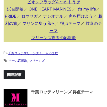
ピオンフラッグをつかもうぜ
試合開始
／
ONE HEART MARINES
／
It's my life
／
PRIDE
／
ロマサガ
／
ナシオナル
／
声を届けよう
／
勝
利の旗
／
マリンに集う我ら
／
得点テーマ
／
歓喜のテ
ーマ
マリーンズ過去の応援歌
-
千葉ロッテマリーンズチーム応援歌
-
チーム応援歌
,
マリーンズ
関連記事
千葉ロッテマリーンズ 得点テーマ