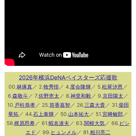
2026年横浜DeNAベイスターズ応援歌
00.
林琢真
／ 2.
牧秀悟
／ 4.
度会隆輝
／ 5.
松尾汐恩
／
6.
森敬斗
／ 7.
佐野恵太
／ 8.
神里和毅
／ 9.
京田陽太
／
10.
戸柱恭孝
／ 25.
筒香嘉智
／ 26.
三森大貴
／ 31.
柴田
竜拓
／ 44.
石上泰輝
／ 50.
山本祐大
／ 51.
宮﨑敏郎
／
58.
梶原昂希
／ 61.
蝦名達夫
／ 63.
関根大気
／ 66.
ビシ
エド
／ 99.
ヒュンメル
／ 81.
相川亮二