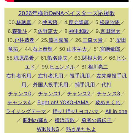
2026年横浜DeNAベイスターズ応援歌
00.
林琢真
／ 2.
牧秀悟
／ 4.
度会隆輝
／ 5.
松尾汐恩
／
6.
森敬斗
／ 7.
佐野恵太
／ 8.
神里和毅
／ 9.
京田陽太
／
10.
戸柱恭孝
／ 25.
筒香嘉智
／ 26.
三森大貴
／ 31.
柴田
竜拓
／ 44.
石上泰輝
／ 50.
山本祐大
／ 51.
宮﨑敏郎
／
58.
梶原昂希
／ 61.
蝦名達夫
／ 63.
関根大気
／ 66.
ビシ
エド
／ 99.
ヒュンメル
／ 81.
相川亮二
右打者汎用
／
左打者汎用
／
投手汎用
／
左先発投手汎
用
／
外国人投手汎用
／
捕手汎用
／
代打
チャンス0
／
チャンス1
／
チャンス2
／
チャンス3
／
チャンス4
／
Fight oh! YOKOHAMA
／
攻めまくれ
／
ライジングテーマ
／
押せ! 押せ! ヨコハマ
／
All in one
／
勝利の輝き
／
横浜市歌
／
勇者の遺伝子
／
WINNING
／
熱き星たちよ