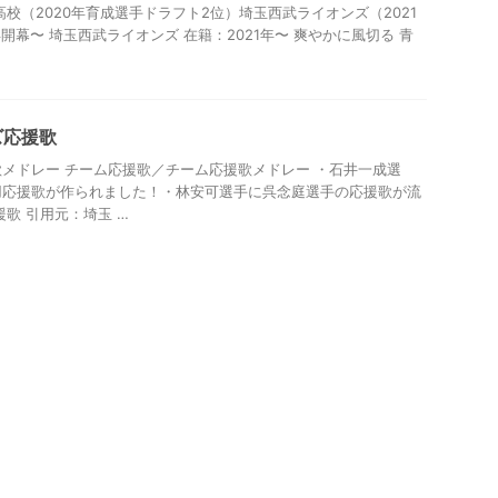
校（2020年育成選手ドラフト2位）埼玉西武ライオンズ（2021
年開幕〜 埼玉西武ライオンズ 在籍：2021年〜 爽やかに⾵切る ⻘
ズ応援歌
メドレー チーム応援歌／チーム応援歌メドレー ・石井一成選
用応援歌が作られました！・林安可選手に呉念庭選手の応援歌が流
歌 引用元：埼玉 …