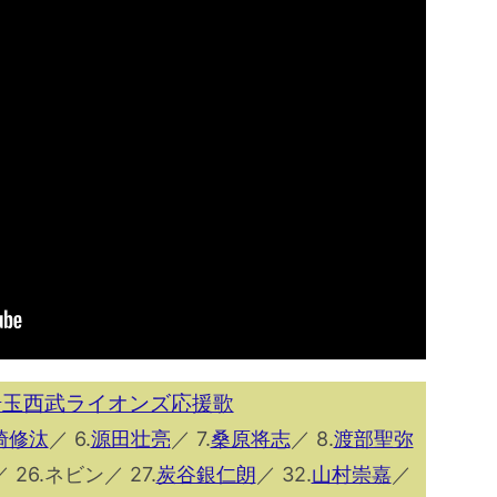
年埼玉西武ライオンズ応援歌
崎修汰
／ 6.
源田壮亮
／ 7.
桑原将志
／ 8.
渡部聖弥
／ 26.ネビン／ 27.
炭谷銀仁朗
／ 32.
山村崇嘉
／