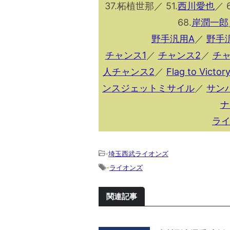
37.柘植世那／ 51.
西川愛也
／ 6
68.
岸潤一郎
野手汎用A
／
野手
チャンス1
／
チャンス2
／
チャ
人チャンス2
／
Flag to Victor
ンスジェットミサイル
／
サン
ナ
ラ
-
埼玉西武ライオンズ
-
ライオンズ
関連記事