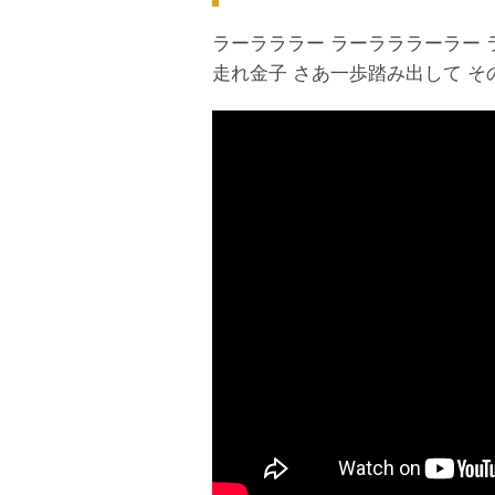
ラーラララー ラーラララーラー 
走れ金子 さあ一歩踏み出して そ