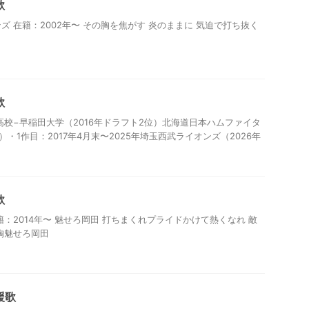
歌
 在籍：2002年〜 その胸を焦がす 炎のままに 気迫で打ち抜く
歌
高校−早稲田大学（2016年ドラフト2位）北海道日本ハムファイタ
年）・1作目：2017年4月末〜2025年埼玉西武ライオンズ（2026年
歌
：2014年〜 魅せろ岡田 打ちまくれプライドかけて熱くなれ 敵
胸魅せろ岡田
援歌