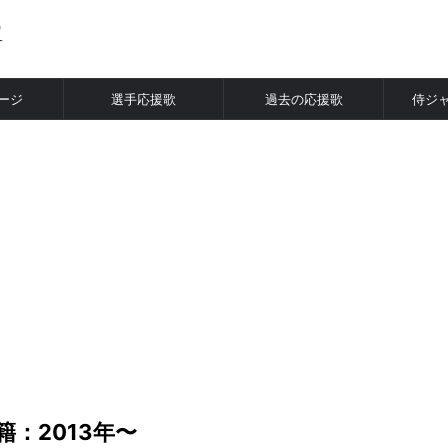
ージ
選手応援歌
過去の応援歌
侍ジ
>
：2013年〜