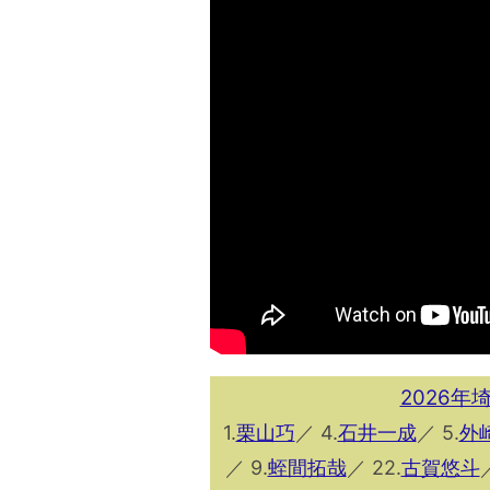
2026
1.
栗山巧
／ 4.
石井一成
／ 5.
外
／ 9.
蛭間拓哉
／ 22.
古賀悠⽃