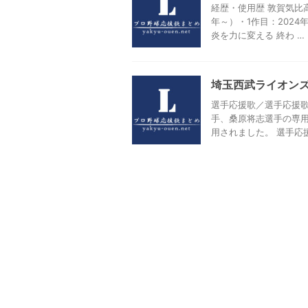
経歴・使用歴 敦賀気比高
年～）・1作目：2024
炎を⼒に変える 終わ …
埼玉西武ライオン
選手応援歌／選手応援歌
手、桑原将志選手の専
用されました。 選手応援