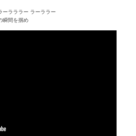
ラーラララー ラーララー
の瞬間を掴め