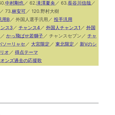
0.
中村剛也
／ 62.
滝澤夏央
／ 63.
長谷川信哉
／
／ 73.
林安可
／ 120.野村大樹
汎用B
／ 外国人選手汎用／
投手汎用
ンス3
／
チャンス4
／
外国人チャンス1
／
外国
y
／
かっ飛ばせ若獅子
／ チャンスセブン／
チャ
バソーリャセ
／
大宮限定
／
東北限定
／
新Vのシ
リオ
／
得点テーマ
イオンズ過去の応援歌