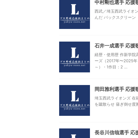
中村剛也選手 応援
西武／埼玉西武ライオンズ
んだ バックスクリーン
石井一成選手 応援
経歴・使用歴 作新学院
ーズ（2017年〜2025
～）・1作目：2 …
岡田雅利選手 応援
埼玉西武ライオンズ 在籍
を蹴散らせ 薙ぎ倒せ度
長谷川信哉選手 応