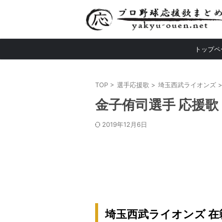
トップペ
TOP
>
選手応援歌
>
埼玉西武ライオンズ
金子侑司選手 応援歌
2019年12月6日
埼玉西武ライオンズ 在籍