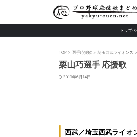
トップペ
TOP
>
選手応援歌
>
埼玉西武ライオンズ
栗山巧選手 応援歌
2019年6月14日
西武／埼玉西武ライオン