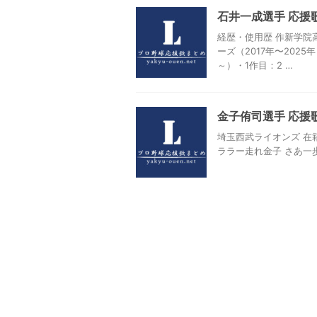
石井一成選手 応援
経歴・使用歴 作新学院
ーズ（2017年〜2025
～）・1作目：2 …
金子侑司選手 応援
埼玉西武ライオンズ 在籍
ララー走れ金子 さあ一