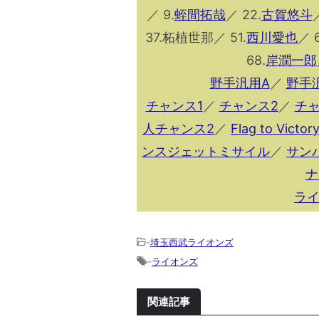
／ 9.
蛭間拓哉
／ 22.
古賀悠⽃
37.柘植世那／ 51.
西川愛也
／ 6
68.
岸潤一郎
野手汎用A
／
野手
チャンス1
／
チャンス2
／
チャ
人チャンス2
／
Flag to Victor
ンスジェットミサイル
／
サン
ナ
ラ
-
埼玉西武ライオンズ
-
ライオンズ
関連記事