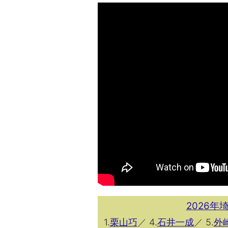
2026
1.
栗山巧
／ 4.
石井一成
／ 5.
外