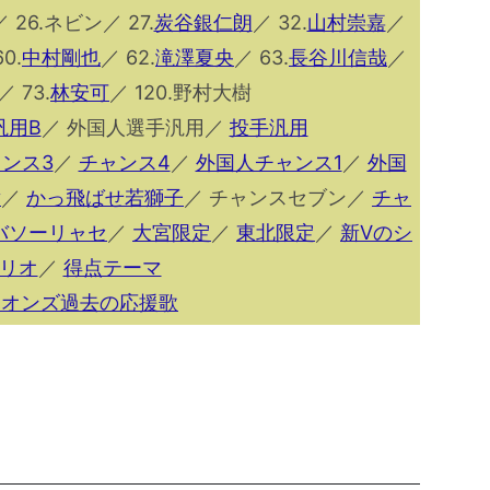
／ 26.ネビン／ 27.
炭谷銀仁朗
／ 32.
山村崇嘉
／
0.
中村剛也
／ 62.
滝澤夏央
／ 63.
長谷川信哉
／
／ 73.
林安可
／ 120.野村大樹
汎用B
／ 外国人選手汎用／
投手汎用
ンス3
／
チャンス4
／
外国人チャンス1
／
外国
y
／
かっ飛ばせ若獅子
／ チャンスセブン／
チャ
バソーリャセ
／
大宮限定
／
東北限定
／
新Vのシ
リオ
／
得点テーマ
イオンズ過去の応援歌