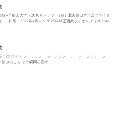
歌
高校−早稲田大学（2016年ドラフト2位）北海道日本ハムファイタ
年）・1作目：2017年4月末〜2025年埼玉西武ライオンズ（2026年
歌
：2013年〜 ラーラララー ラーラララーラー ラーラララー ラー
歩踏み出して その瞬間を掴め