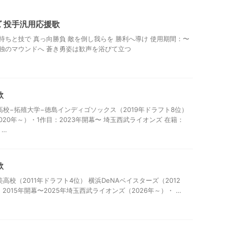
 投手汎用応援歌
気持ちと技で 真っ向勝負 敵を倒し我らを 勝利へ導け 使用期間：〜
う孤独のマウンドへ 蒼き勇姿は歓声を浴びて立つ
歌
高校−拓殖大学−徳島インディゴソックス（2019年ドラフト8位）
20年～）・1作目：2023年開幕〜 埼玉西武ライオンズ 在籍：
 …
歌
高校（2011年ドラフト4位） 横浜DeNAベイスターズ（2012
：2015年開幕〜2025年埼玉西武ライオンズ（2026年～）・ …