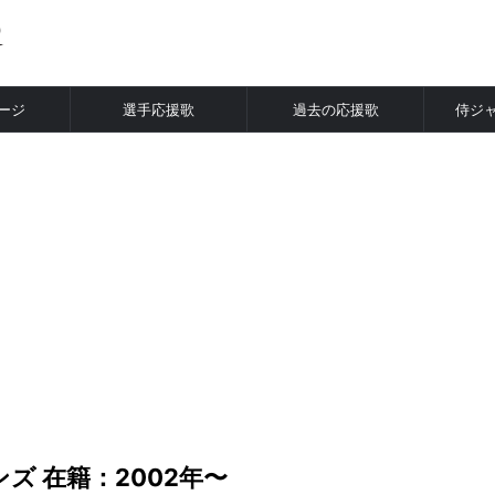
ージ
選手応援歌
過去の応援歌
侍ジ
>
ズ 在籍：2002年〜