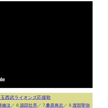
年埼玉西武ライオンズ応援歌
崎修汰
／ 6.
源田壮亮
／ 7.
桑原将志
／ 8.
渡部聖弥