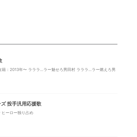
歌
在籍：2013年〜 ラララ…ラー魅せろ男田村 ラララ…ラー燃えろ男
ズ 投手汎用応援歌
撃で ヒーロー独り占め