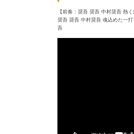
【前奏：奨吾 奨吾 中村奨吾 熱
奨吾 奨吾 中村奨吾 魂込めた一打
吾