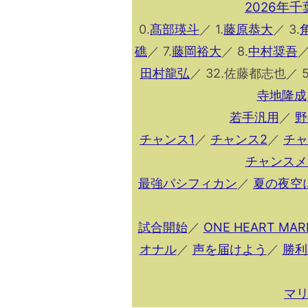
2026年
0.
髙部瑛斗
／ 1.
藤原恭大
／ 3.
礁
／ 7.
藤岡裕大
／ 8.
中村奨吾
／
田村龍弘
／ 32.佐藤都志也／ 5
寺地隆成
若手汎用
／
野
チャンス1
／
チャンス2
／
チャ
チャンスメ
最強パシフィカン
／
夏の夜空
試合開始
／
ONE HEART MAR
オナル
／
声を届けよう
／
勝利
マ