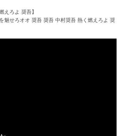
く燃えろよ 奨吾】
を魅せろオオ 奨吾 奨吾 中村奨吾 熱く燃えろよ 奨