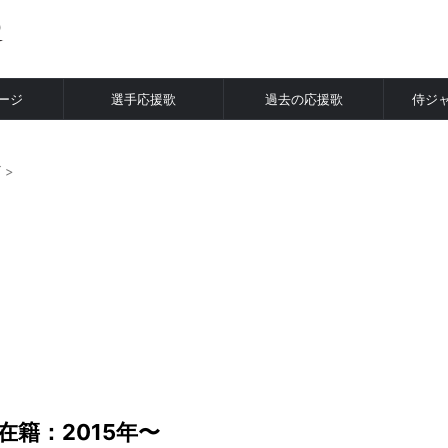
ージ
選手応援歌
過去の応援歌
侍ジ
ズ
>
在籍：2015年〜