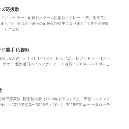
ンズ応援歌
メドレー チーム応援歌／チーム応援歌メドレー ・西川史礁選手
ました!・髙部瑛斗選手の応援歌が変更になりました! 選手応援歌
ーンズ公式 …
ド選手 応援歌
：2019年〜 オイ! オイ! オイ! レッツゴー レアード オーオオー
ーオオー 北海道日本ハムファイターズ 在籍：2015年～2018年 こ
歌
付属甲府高校−国士舘大学（2019年ドラフト3位） 千葉ロッテマリ
1作目：2023年開幕〜2025年・2作目：2026年開幕〜 千葉ロッテ