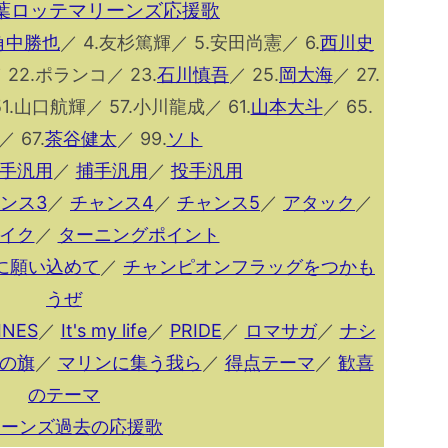
千葉ロッテマリーンズ応援歌
角中勝也
／ 4.友杉篤輝／ 5.安田尚憲／ 6.
西川史
 22.ポランコ／ 23.
石川慎吾
／ 25.
岡大海
／ 27.
1.山口航輝／ 57.小川龍成／ 61.
山本大斗
／ 65.
／ 67.
茶谷健太
／ 99.
ソト
手汎用
／
捕手汎用
／
投手汎用
ンス3
／
チャンス4
／
チャンス5
／
アタック
／
イク
／
ターニングポイント
に願い込めて
／
チャンピオンフラッグをつかも
うぜ
INES
／
It's my life
／
PRIDE
／
ロマサガ
／
ナシ
の旗
／
マリンに集う我ら
／
得点テーマ
／
歓喜
のテーマ
リーンズ過去の応援歌