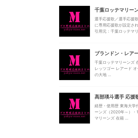
千葉ロッテマリー
選手応援歌／選手応援歌
に専用応援歌が設定され
引用元：千葉ロッテマリ
ブランドン・レアー
千葉ロッテマリーンズ 在籍
レッツゴー レアード オ
の大地 …
髙部瑛斗選手 応援
経歴・使用歴 東海大学
ーンズ（2020年～）・
マリーンズ 在籍 …