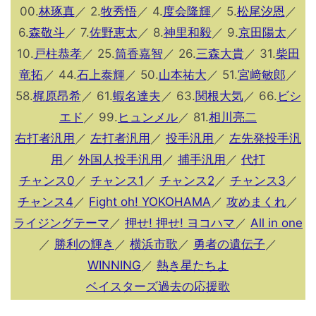
00.
林琢真
／ 2.
牧秀悟
／ 4.
度会隆輝
／ 5.
松尾汐恩
／
6.
森敬斗
／ 7.
佐野恵太
／ 8.
神里和毅
／ 9.
京田陽太
／
10.
戸柱恭孝
／ 25.
筒香嘉智
／ 26.
三森大貴
／ 31.
柴田
竜拓
／ 44.
石上泰輝
／ 50.
山本祐大
／ 51.
宮﨑敏郎
／
58.
梶原昂希
／ 61.
蝦名達夫
／ 63.
関根大気
／ 66.
ビシ
エド
／ 99.
ヒュンメル
／ 81.
相川亮二
右打者汎用
／
左打者汎用
／
投手汎用
／
左先発投手汎
用
／
外国人投手汎用
／
捕手汎用
／
代打
チャンス0
／
チャンス1
／
チャンス2
／
チャンス3
／
チャンス4
／
Fight oh! YOKOHAMA
／
攻めまくれ
／
ライジングテーマ
／
押せ! 押せ! ヨコハマ
／
All in one
／
勝利の輝き
／
横浜市歌
／
勇者の遺伝子
／
WINNING
／
熱き星たちよ
ベイスターズ過去の応援歌