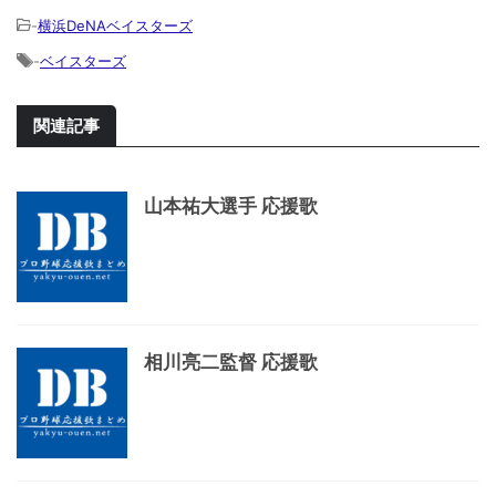
-
横浜DeNAベイスターズ
-
ベイスターズ
関連記事
山本祐大選手 応援歌
相川亮二監督 応援歌