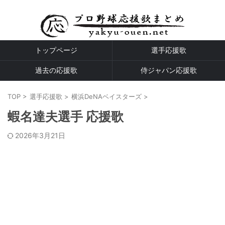
プロ野球全球団の応援歌
トップページ
選手応援歌
過去の応援歌
侍ジャパン応援歌
TOP
>
選手応援歌
>
横浜DeNAベイスターズ
>
蝦名達夫選手 応援歌
2026年3月21日