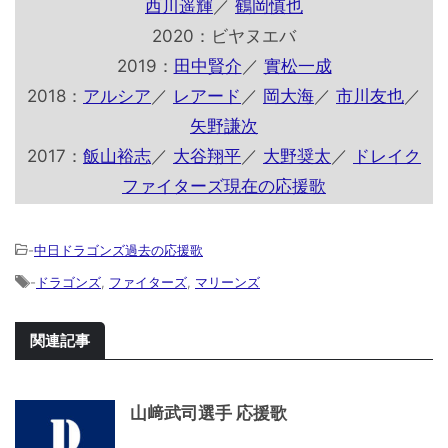
西川遥輝
／
鶴岡慎也
2020：ビヤヌエバ
2019：
田中賢介
／
實松一成
2018：
アルシア
／
レアード
／
岡大海
／
市川友也
／
矢野謙次
2017：
飯山裕志
／
大谷翔平
／
大野奨太
／
ドレイク
ファイターズ現在の応援歌
-
中日ドラゴンズ過去の応援歌
-
ドラゴンズ
,
ファイターズ
,
マリーンズ
関連記事
山﨑武司選手 応援歌