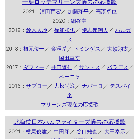
千葉ロッテマリーンズ過去の応援歌
2021：
清田育宏
／
加藤翔平
／
高濱卓也
2020：
細谷圭
2019：
鈴木大地
／
福浦和也
／
伊志嶺翔大
／
バルガ
ス
2018：
根元俊一
／
金澤岳
／
ドミンゲス
／
大嶺翔太
／
岡田幸文
2017：
ダフィー
／
井口資仁
／
サントス
／
パラデス
／
ペーニャ
2016：
サブロー
／
大松尚逸
／
ナバーロ
／
デスパイ
ネ
マリーンズ現在の応援歌
北海道日本ハムファイターズ過去の応援歌
2021：
横尾俊建
／
中田翔
／
谷口雄也
／
大田泰示
／