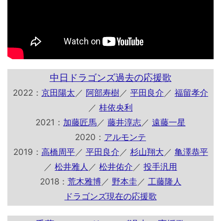
中日ドラゴンズ過去の応援歌
2022：
京田陽太
／
阿部寿樹
／
平田良介
／
福留孝介
／
桂依央利
2021：
加藤匠馬
／
藤井淳志
／
遠藤一星
2020：
アルモンテ
2019：
高橋周平
／
平田良介
／
杉山翔大
／
亀澤恭平
／
松井雅人
／
松井佑介
／
投手汎用
2018：
荒木雅博
／
野本圭
／
工藤隆人
ドラゴンズ現在の応援歌