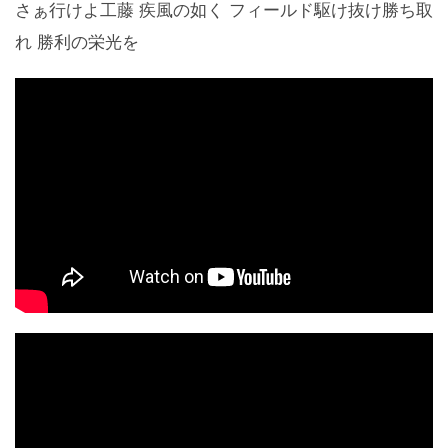
さぁ行けよ工藤 疾風の如く フィールド駆け抜け勝ち取
れ 勝利の栄光を